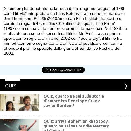
Shainberg ha debuttato nella regia di un lungometraggio nel 1998
con "Hit Me" interpretato da
Elias Koteas
, tratto da un romanzo di
Jim Thompson. Per l%u2019American Film Institute ha scritto e
curato la regia di 4 corti l%u2019ultimo dei quali, 'The Prom'
(1992) con cui ha vinto numerosi premi internazionali. Nel 1998 ha
realizzato una serie di sei corti dal titolo 'Mr. Viril'. La sua prima
opera come regista, arriva nel 2002 con
"Secretary"
, il film lo ha
immediatamente segnalato alla critica e al pubblico e con cui ha
ottenuto il premio speciale della giuria al Sundance Festival del
2002.
QUIZ
Quiz, quanto ne sai sulla storia
d'amore tra Penelope Cruz e
Javier Bardem?
Quiz: arriva Bohemian Rhapsody,
quanto ne sai su Freddie Mercury
e i Queen?