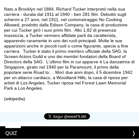
Nato a Brooklyn nel 1884, Richard Tucker interpretò nella sua
carriera - durata dal 1911 al 1940 - ben 281 film. Debuttò sugli
schermi a 27 anni, nel 1911, nel cortometraggio No Cooking
Allowed, prodotto dalla Edison Company, la casa di produzione
per cui Tucker girò i suoi primi film. Alto 1,82 di presenza
massiccia, a Tucker vennero affidate parti da caratterista,
apparendo raramente in uno dei ruoli principali. Molte le sue
apparizioni anche in piccoli ruoli o come figurante, specie a fine
carriera. Tucker è stato il primo membro ufficiale della SAG, la
Screen Actors Guild e uno dei membri fondatori della Board of
Directors della SAG. L'ultimo film in cui apparve è La danzatrice di
Singapore, girato nel 1940 per la Paramount, il primo della
popolare serie Road to.... Morì due anni dopo, il 5 dicembre 1942
per un attacco cardiaco, a Woodland Hills, la casa di riposo per
artisti di Los Angeles. Tucker riposa nel Forest Lawn Memorial
Park a Los Angeles.
(wikipedia)
QUIZ