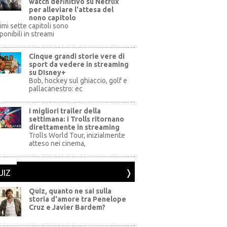
watch definitivo su Netflix
per alleviare l'attesa del
nono capitolo
rimi sette capitoli sono
ponibili in streami
Cinque grandi storie vere di
sport da vedere in streaming
su DIsney+
+
Bob, hockey sul ghiaccio, golf e
pallacanestro: ec
I migliori trailer della
settimana: i Trolls ritornano
direttamente in streaming
al Pictures
Trolls World Tour, inizialmente
atteso nei cinema,
UIZ
Quiz, quanto ne sai sulla
storia d'amore tra Penelope
Cruz e Javier Bardem?