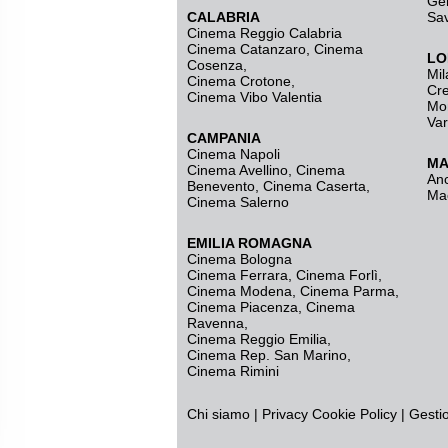
Ge
CALABRIA
Sa
Cinema Reggio Calabria
Cinema Catanzaro
,
Cinema
LO
Cosenza
,
Mil
Cinema Crotone
,
Cr
Cinema Vibo Valentia
Mo
Va
CAMPANIA
Cinema Napoli
MA
Cinema Avellino
,
Cinema
An
Benevento
,
Cinema Caserta
,
Ma
Cinema Salerno
EMILIA ROMAGNA
Cinema Bologna
Cinema Ferrara
,
Cinema Forlì
,
Cinema Modena
,
Cinema Parma
,
Cinema Piacenza
,
Cinema
Ravenna
,
Cinema Reggio Emilia
,
Cinema Rep. San Marino
,
Cinema Rimini
Chi siamo
|
Privacy
Cookie Policy
|
Gesti