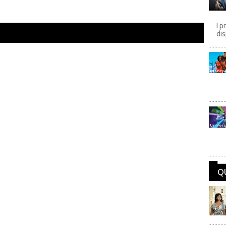
I p
dis
Disney
Univers
Q