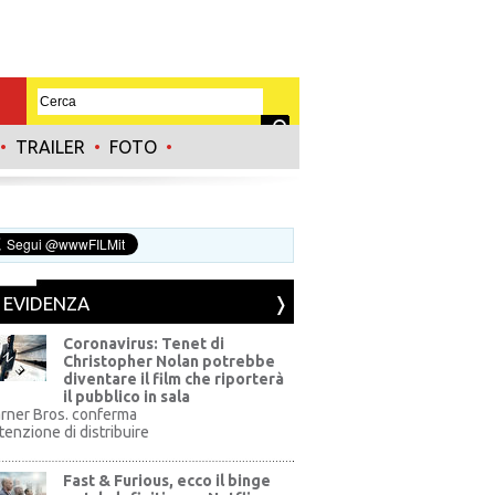
•
TRAILER
•
FOTO
•
N EVIDENZA
Coronavirus: Tenet di
Christopher Nolan potrebbe
diventare il film che riporterà
il pubblico in sala
rner Bros. conferma
ntenzione di distribuire
Fast & Furious, ecco il binge