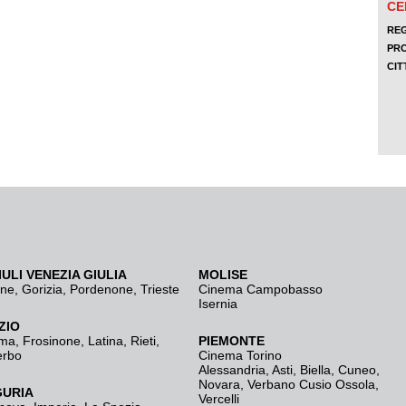
IULI VENEZIA GIULIA
MOLISE
ine
,
Gorizia
,
Pordenone
,
Trieste
Cinema Campobasso
Isernia
ZIO
ma
,
Frosinone
,
Latina
,
Rieti
,
PIEMONTE
erbo
Cinema Torino
Alessandria
,
Asti
,
Biella
,
Cuneo
,
Novara
,
Verbano Cusio Ossola
,
GURIA
Vercelli