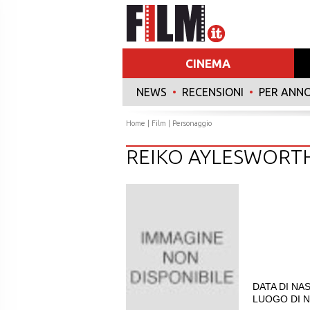
CINEMA
NEWS
•
RECENSIONI
•
PER ANN
Home
|
Film
| Personaggio
REIKO AYLESWORT
DATA DI NAS
LUOGO DI N