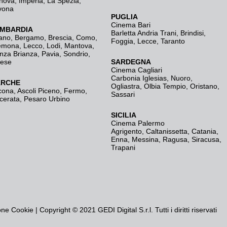
nova
,
Imperia
,
La Spezia
,
vona
PUGLIA
Cinema Bari
MBARDIA
Barletta Andria Trani
,
Brindisi
,
ano
,
Bergamo
,
Brescia, Como
,
Foggia
,
Lecce
,
Taranto
emona
,
Lecco
,
Lodi
,
Mantova
,
nza Brianza
,
Pavia
,
Sondrio
,
rese
SARDEGNA
Cinema Cagliari
Carbonia Iglesias
,
Nuoro
,
RCHE
Ogliastra
,
Olbia Tempio
,
Oristano
,
cona
,
Ascoli Piceno
,
Fermo
,
Sassari
cerata
,
Pesaro Urbino
SICILIA
Cinema Palermo
Agrigento
,
Caltanissetta
,
Catania
,
Enna
,
Messina
,
Ragusa
,
Siracusa
,
Trapani
one Cookie
| Copyright © 2021 GEDI Digital S.r.l. Tutti i diritti riservati