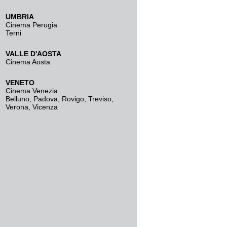
UMBRIA
Cinema Perugia
Terni
VALLE D'AOSTA
Cinema Aosta
VENETO
Cinema Venezia
Belluno
,
Padova
,
Rovigo
,
Treviso
,
Verona
,
Vicenza