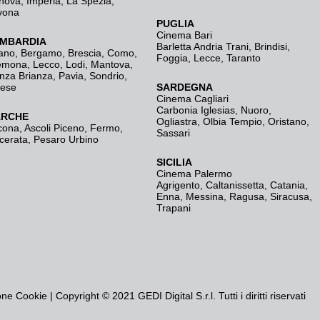
nova
,
Imperia
,
La Spezia
,
vona
PUGLIA
Cinema Bari
MBARDIA
Barletta Andria Trani
,
Brindisi
,
ano
,
Bergamo
,
Brescia, Como
,
Foggia
,
Lecce
,
Taranto
emona
,
Lecco
,
Lodi
,
Mantova
,
nza Brianza
,
Pavia
,
Sondrio
,
rese
SARDEGNA
Cinema Cagliari
Carbonia Iglesias
,
Nuoro
,
RCHE
Ogliastra
,
Olbia Tempio
,
Oristano
,
cona
,
Ascoli Piceno
,
Fermo
,
Sassari
cerata
,
Pesaro Urbino
SICILIA
Cinema Palermo
Agrigento
,
Caltanissetta
,
Catania
,
Enna
,
Messina
,
Ragusa
,
Siracusa
,
Trapani
one Cookie
| Copyright © 2021 GEDI Digital S.r.l. Tutti i diritti riservati