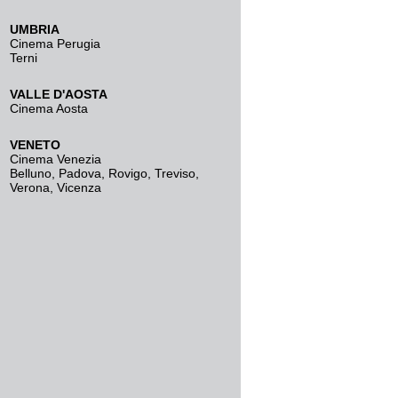
UMBRIA
Cinema Perugia
Terni
VALLE D'AOSTA
Cinema Aosta
VENETO
Cinema Venezia
Belluno
,
Padova
,
Rovigo
,
Treviso
,
Verona
,
Vicenza