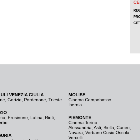
IULI VENEZIA GIULIA
MOLISE
ine
,
Gorizia
,
Pordenone
,
Trieste
Cinema Campobasso
Isernia
ZIO
ma
,
Frosinone
,
Latina
,
Rieti
,
PIEMONTE
erbo
Cinema Torino
Alessandria
,
Asti
,
Biella
,
Cuneo
,
Novara
,
Verbano Cusio Ossola
,
GURIA
Vercelli