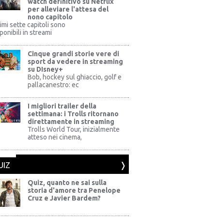
watch definitivo su Netflix
per alleviare l'attesa del
nono capitolo
rimi sette capitoli sono
ponibili in streami
Cinque grandi storie vere di
sport da vedere in streaming
su DIsney+
+
Bob, hockey sul ghiaccio, golf e
pallacanestro: ec
I migliori trailer della
settimana: i Trolls ritornano
direttamente in streaming
al Pictures
Trolls World Tour, inizialmente
atteso nei cinema,
UIZ
Quiz, quanto ne sai sulla
storia d'amore tra Penelope
Cruz e Javier Bardem?