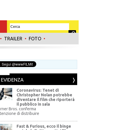
•
TRAILER
•
FOTO
•
N EVIDENZA
Coronavirus: Tenet di
Christopher Nolan potrebbe
diventare il film che riporterà
il pubblico in sala
rner Bros. conferma
ntenzione di distribuire
Fast & Furious, ecco il binge