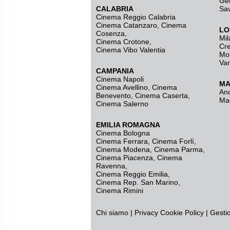
Ge
CALABRIA
Sa
Cinema Reggio Calabria
Cinema Catanzaro
,
Cinema
LO
Cosenza
,
Mil
Cinema Crotone
,
Cr
Cinema Vibo Valentia
Mo
Va
CAMPANIA
Cinema Napoli
MA
Cinema Avellino
,
Cinema
An
Benevento
,
Cinema Caserta
,
Ma
Cinema Salerno
EMILIA ROMAGNA
Cinema Bologna
Cinema Ferrara
,
Cinema Forlì
,
Cinema Modena
,
Cinema Parma
,
Cinema Piacenza
,
Cinema
Ravenna
,
Cinema Reggio Emilia
,
Cinema Rep. San Marino
,
Cinema Rimini
Chi siamo
|
Privacy
Cookie Policy
|
Gesti