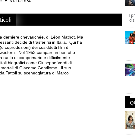
TE: 31/10/1980
I p
ticoli
dis
La dernière chevauchée, di Léon Mathot. Ma
ssanti decide di trasferirsi in Italia. Qui ha
Disney
o coproduzioni) dei cosiddetti film di
 western. Nel 1953 compare in ben otto
a ruolo di comprimario e difficilmente
titoli biografici come Giuseppe Verdi di
mortali di Giacomo Gentilomo. Il suo
Elda Tattoli su sceneggiatura di Marco
Univers
Q