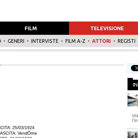
FILM
TELEVISIONE
O
•
GENERI
•
INTERVISTE
•
FILM A-Z
•
ATTORI
•
REGISTI
I
WB
Wa
l'i
CITA: 25/03/1924
ASCITA: VendÔme