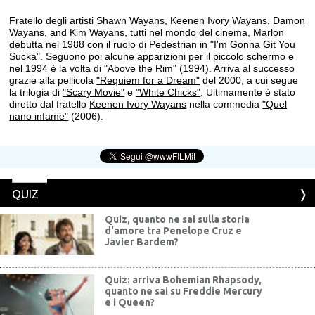
Fratello degli artisti
Shawn Wayans
,
Keenen Ivory Wayans
,
Damon
Wayans
, and Kim Wayans, tutti nel mondo del cinema, Marlon
debutta nel 1988 con il ruolo di Pedestrian in
"I'
m Gonna Git You
Sucka". Seguono poi alcune apparizioni per il piccolo schermo e
nel 1994 è la volta di "Above the Rim" (1994). Arriva al successo
grazie alla pellicola
"Requiem for a Dream"
del 2000, a cui segue
la trilogia di
"Scary Movie"
e
"White Chicks"
. Ultimamente è stato
diretto dal fratello
Keenen Ivory Wayans
nella commedia
"Quel
nano infame"
(2006).
QUIZ
Quiz, quanto ne sai sulla storia
d'amore tra Penelope Cruz e
Javier Bardem?
Quiz: arriva Bohemian Rhapsody,
quanto ne sai su Freddie Mercury
e i Queen?