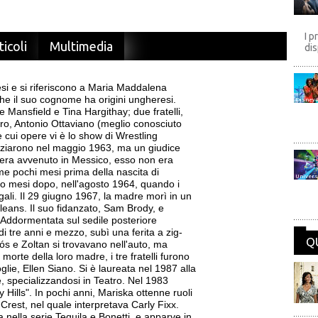
I p
ticoli
Multimedia
dis
si e si riferiscono a Maria Maddalena
che il suo cognome ha origini ungheresi.
Disney
 Mansfield e Tina Hargithay; due fratelli,
stro, Antonio Ottaviano (meglio conosciuto
 cui opere vi è lo show di Wrestling
orziarono nel maggio 1963, ma un giudice
io era avvenuto in Messico, esso non era
eme pochi mesi prima della nascita di
Univers
to mesi dopo, nell'agosto 1964, quando i
gali. Il 29 giugno 1967, la madre morì in un
leans. Il suo fidanzato, Sam Brody, e
. Addormentata sul sedile posteriore
i tre anni e mezzo, subì una ferita a zig-
Q
klós e Zoltan si trovavano nell'auto, ma
morte della loro madre, i tre fratelli furono
glie, Ellen Siano. Si è laureata nel 1987 alla
, specializzandosi in Teatro. Nel 1983
Hills". In pochi anni, Mariska ottenne ruoli
Crest, nel quale interpretava Carly Fixx.
a nella serie Tequila e Bonetti, e apparve in