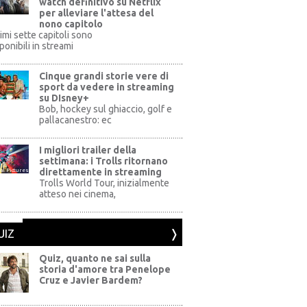
watch definitivo su Netflix
per alleviare l'attesa del
nono capitolo
rimi sette capitoli sono
ponibili in streami
Cinque grandi storie vere di
sport da vedere in streaming
su DIsney+
+
Bob, hockey sul ghiaccio, golf e
pallacanestro: ec
I migliori trailer della
settimana: i Trolls ritornano
direttamente in streaming
al Pictures
Trolls World Tour, inizialmente
atteso nei cinema,
UIZ
Quiz, quanto ne sai sulla
storia d'amore tra Penelope
Cruz e Javier Bardem?