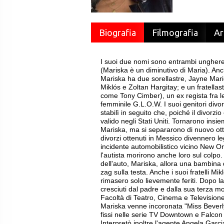
Biografia
Filmografia
Ar
I suoi due nomi sono entrambi unghere
(Mariska è un diminutivo di Maria). An
Mariska ha due sorellastre, Jayne Marie
Miklós e Zoltan Hargitay; e un fratella
come Tony Cimber), un ex regista fra le
femminile G.L.O.W. I suoi genitori div
stabilì in seguito che, poiché il divorz
valido negli Stati Uniti. Tornarono insi
Mariska, ma si separarono di nuovo ot
divorzi ottenuti in Messico divennero le
incidente automobilistico vicino New Or
l'autista morirono anche loro sul colpo
dell'auto, Mariska, allora una bambina d
zag sulla testa. Anche i suoi fratelli Mi
rimasero solo lievemente feriti. Dopo la 
cresciuti dal padre e dalla sua terza mo
Facoltà di Teatro, Cinema e Televisione
Mariska venne incoronata "Miss Beverly 
fissi nelle serie TV Downtown e Falcon 
Interpretò inoltre l'agente Angela Garci