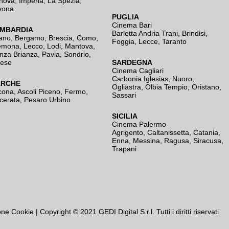
nova
,
Imperia
,
La Spezia
,
vona
PUGLIA
Cinema Bari
MBARDIA
Barletta Andria Trani
,
Brindisi
,
ano
,
Bergamo
,
Brescia, Como
,
Foggia
,
Lecce
,
Taranto
emona
,
Lecco
,
Lodi
,
Mantova
,
nza Brianza
,
Pavia
,
Sondrio
,
rese
SARDEGNA
Cinema Cagliari
Carbonia Iglesias
,
Nuoro
,
RCHE
Ogliastra
,
Olbia Tempio
,
Oristano
,
cona
,
Ascoli Piceno
,
Fermo
,
Sassari
cerata
,
Pesaro Urbino
SICILIA
Cinema Palermo
Agrigento
,
Caltanissetta
,
Catania
,
Enna
,
Messina
,
Ragusa
,
Siracusa
,
Trapani
one Cookie
| Copyright © 2021 GEDI Digital S.r.l. Tutti i diritti riservati