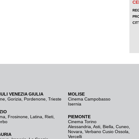
IULI VENEZIA GIULIA
MOLISE
ine
,
Gorizia
,
Pordenone
,
Trieste
Cinema Campobasso
Isernia
ZIO
ma
,
Frosinone
,
Latina
,
Rieti
,
PIEMONTE
erbo
Cinema Torino
Alessandria
,
Asti
,
Biella
,
Cuneo
,
Novara
,
Verbano Cusio Ossola
,
GURIA
Vercelli