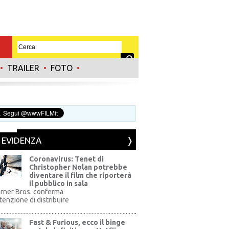
•
TRAILER
•
FOTO
•
N EVIDENZA
Coronavirus: Tenet di
Christopher Nolan potrebbe
diventare il film che riporterà
il pubblico in sala
rner Bros. conferma
ntenzione di distribuire
Fast & Furious, ecco il binge