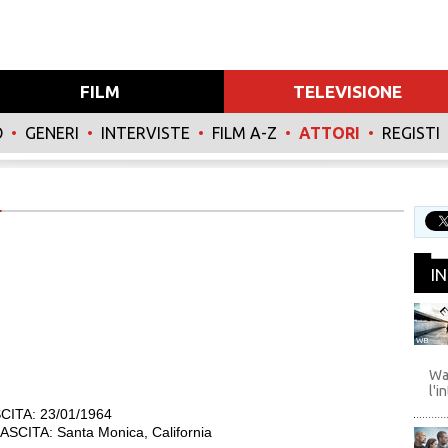
FILM
TELEVISIONE
O
•
GENERI
•
INTERVISTE
•
FILM A-Z
•
ATTORI
•
REGISTI
I
WB
Wa
l'i
CITA: 23/01/1964
SCITA: Santa Monica, California