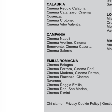
Ge
CALABRIA
Sa
Cinema Reggio Calabria
Cinema Catanzaro
,
Cinema
LO
Cosenza
,
Mil
Cinema Crotone
,
Cr
Cinema Vibo Valentia
Mo
Va
CAMPANIA
Cinema Napoli
MA
Cinema Avellino
,
Cinema
An
Benevento
,
Cinema Caserta
,
Ma
Cinema Salerno
EMILIA ROMAGNA
Cinema Bologna
Cinema Ferrara
,
Cinema Forlì
,
Cinema Modena
,
Cinema Parma
,
Cinema Piacenza
,
Cinema
Ravenna
,
Cinema Reggio Emilia
,
Cinema Rep. San Marino
,
Cinema Rimini
Chi siamo
|
Privacy
Cookie Policy
|
Gesti