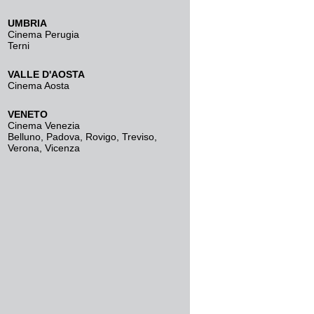
UMBRIA
Cinema Perugia
Terni
VALLE D'AOSTA
Cinema Aosta
VENETO
Cinema Venezia
Belluno
,
Padova
,
Rovigo
,
Treviso
,
Verona
,
Vicenza