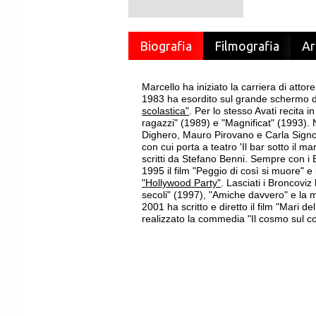
Biografia
Filmografia
Ar
Marcello ha iniziato la carriera di atto
1983 ha esordito sul grande schermo d
scolastica"
. Per lo stesso Avati recita i
ragazzi" (1989) e "Magnificat" (1993).
Dighero, Mauro Pirovano e Carla Signor
con cui porta a teatro 'Il bar sotto il ma
scritti da Stefano Benni. Sempre con i B
1995 il film "Peggio di così si muore" 
"Hollywood Party"
. Lasciati i Broncoviz 
secoli" (1997), "Amiche davvero" e la m
2001 ha scritto e diretto il film "Mari d
realizzato la commedia "Il cosmo sul 