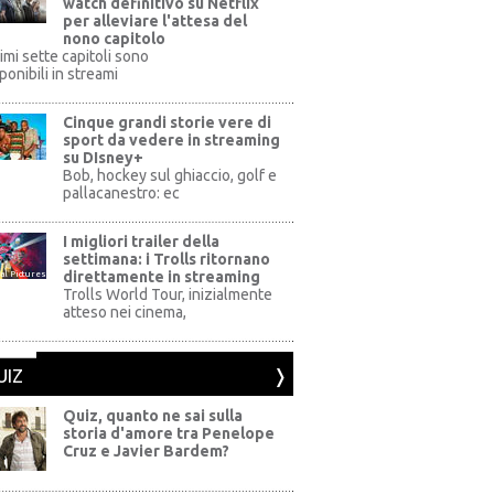
watch definitivo su Netflix
per alleviare l'attesa del
nono capitolo
rimi sette capitoli sono
ponibili in streami
Cinque grandi storie vere di
sport da vedere in streaming
su DIsney+
+
Bob, hockey sul ghiaccio, golf e
pallacanestro: ec
I migliori trailer della
settimana: i Trolls ritornano
direttamente in streaming
al Pictures
Trolls World Tour, inizialmente
atteso nei cinema,
UIZ
Quiz, quanto ne sai sulla
storia d'amore tra Penelope
Cruz e Javier Bardem?