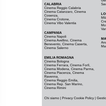
Ge
CALABRIA
Sa
Cinema Reggio Calabria
Cinema Catanzaro
,
Cinema
LO
Cosenza
,
Mil
Cinema Crotone
,
Cr
Cinema Vibo Valentia
Mo
Va
CAMPANIA
Cinema Napoli
MA
Cinema Avellino
,
Cinema
An
Benevento
,
Cinema Caserta
,
Ma
Cinema Salerno
EMILIA ROMAGNA
Cinema Bologna
Cinema Ferrara
,
Cinema Forlì
,
Cinema Modena
,
Cinema Parma
,
Cinema Piacenza
,
Cinema
Ravenna
,
Cinema Reggio Emilia
,
Cinema Rep. San Marino
,
Cinema Rimini
Chi siamo
|
Privacy
Cookie Policy
|
Gesti