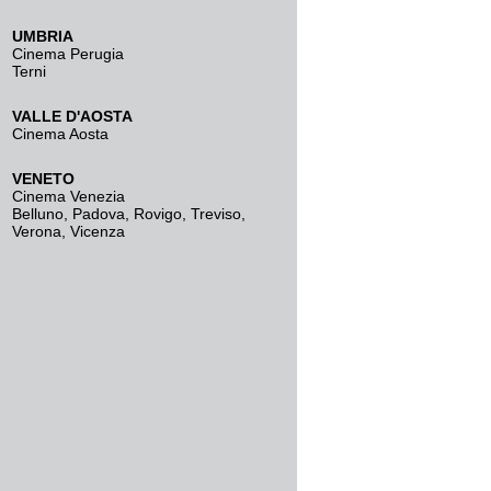
UMBRIA
Cinema Perugia
Terni
VALLE D'AOSTA
Cinema Aosta
VENETO
Cinema Venezia
Belluno
,
Padova
,
Rovigo
,
Treviso
,
Verona
,
Vicenza