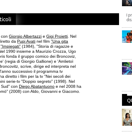
I p
ticoli
dis
re con
Giorgio Albertazzi
e
Gigi Proietti
. Nel
iretto da
Pupi Avati
nel film
"Una gita
Disney
n
"Impiegati"
(1984), "Storia di ragazze e
 Nel 1990 insieme a Maurizio Crozza, Ugo
is fonda il gruppo comico dei Broncoviz,
re' (regia di Giorgio Gallione) e 'Amlietoì
roncovitz, scrive, dirige ed interpreta nel
e l'anno successivo il programma tv
Univers
ha diretto i film per la tv "Nei secoli dei
ini serie-tv "Doppio segreto" (1998). Nel
el Sud" con
Diego Abatantuono
e nel 2008 ha
comò" (2008) con Aldo, Giovanni e Giacomo.
Q