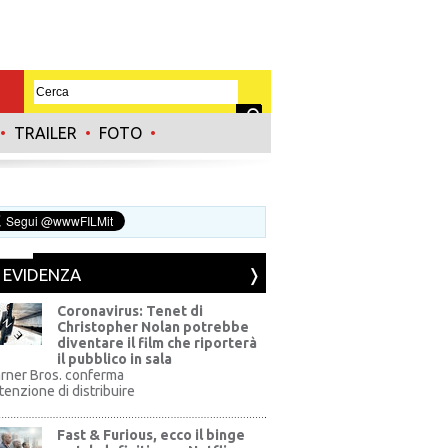
•
TRAILER
•
FOTO
•
N EVIDENZA
Coronavirus: Tenet di
Christopher Nolan potrebbe
diventare il film che riporterà
il pubblico in sala
rner Bros. conferma
ntenzione di distribuire
Fast & Furious, ecco il binge