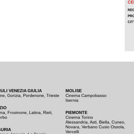
IULI VENEZIA GIULIA
MOLISE
ine
,
Gorizia
,
Pordenone
,
Trieste
Cinema Campobasso
Isernia
ZIO
ma
,
Frosinone
,
Latina
,
Rieti
,
PIEMONTE
erbo
Cinema Torino
Alessandria
,
Asti
,
Biella
,
Cuneo
,
Novara
,
Verbano Cusio Ossola
,
GURIA
Vercelli