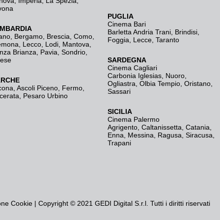
nova
,
Imperia
,
La Spezia
,
vona
PUGLIA
Cinema Bari
MBARDIA
Barletta Andria Trani
,
Brindisi
,
ano
,
Bergamo
,
Brescia, Como
,
Foggia
,
Lecce
,
Taranto
emona
,
Lecco
,
Lodi
,
Mantova
,
nza Brianza
,
Pavia
,
Sondrio
,
rese
SARDEGNA
Cinema Cagliari
Carbonia Iglesias
,
Nuoro
,
RCHE
Ogliastra
,
Olbia Tempio
,
Oristano
,
cona
,
Ascoli Piceno
,
Fermo
,
Sassari
cerata
,
Pesaro Urbino
SICILIA
Cinema Palermo
Agrigento
,
Caltanissetta
,
Catania
,
Enna
,
Messina
,
Ragusa
,
Siracusa
,
Trapani
one Cookie
| Copyright © 2021 GEDI Digital S.r.l. Tutti i diritti riservati