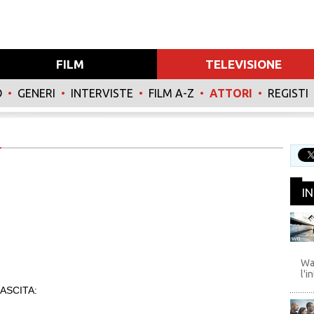
FILM
TELEVISIONE
O
•
GENERI
•
INTERVISTE
•
FILM A-Z
•
ATTORI
•
REGISTI
I
WB
Wa
l'i
ASCITA: