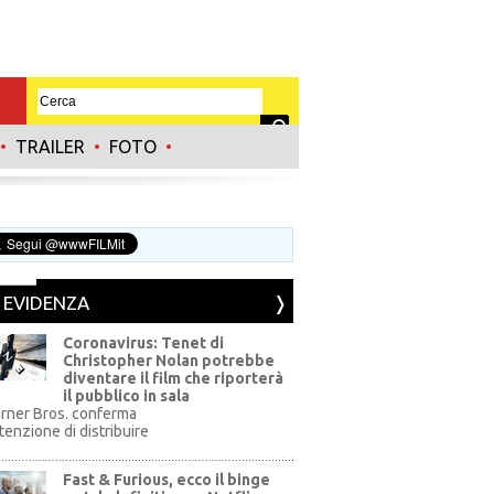
•
TRAILER
•
FOTO
•
N EVIDENZA
Coronavirus: Tenet di
Christopher Nolan potrebbe
diventare il film che riporterà
il pubblico in sala
rner Bros. conferma
ntenzione di distribuire
Fast & Furious, ecco il binge