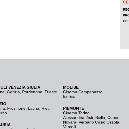
IULI VENEZIA GIULIA
MOLISE
ine
,
Gorizia
,
Pordenone
,
Trieste
Cinema Campobasso
Isernia
ZIO
ma
,
Frosinone
,
Latina
,
Rieti
,
PIEMONTE
erbo
Cinema Torino
Alessandria
,
Asti
,
Biella
,
Cuneo
,
Novara
,
Verbano Cusio Ossola
,
GURIA
Vercelli