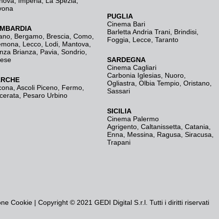
nova
,
Imperia
,
La Spezia
,
vona
PUGLIA
Cinema Bari
MBARDIA
Barletta Andria Trani
,
Brindisi
,
ano
,
Bergamo
,
Brescia, Como
,
Foggia
,
Lecce
,
Taranto
emona
,
Lecco
,
Lodi
,
Mantova
,
nza Brianza
,
Pavia
,
Sondrio
,
rese
SARDEGNA
Cinema Cagliari
Carbonia Iglesias
,
Nuoro
,
RCHE
Ogliastra
,
Olbia Tempio
,
Oristano
,
cona
,
Ascoli Piceno
,
Fermo
,
Sassari
cerata
,
Pesaro Urbino
SICILIA
Cinema Palermo
Agrigento
,
Caltanissetta
,
Catania
,
Enna
,
Messina
,
Ragusa
,
Siracusa
,
Trapani
one Cookie
| Copyright © 2021 GEDI Digital S.r.l. Tutti i diritti riservati