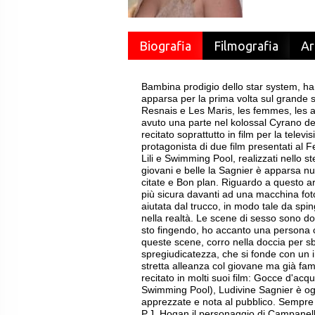
Biografia
Filmografia
Ar
Bambina prodigio dello star system, ha 
apparsa per la prima volta sul grande s
Resnais e Les Maris, les femmes, les
avuto una parte nel kolossal Cyrano 
recitato soprattutto in film per la telev
protagonista di due film presentati al 
Lili e Swimming Pool, realizzati nello s
giovani e belle la Sagnier è apparsa nu
citate e Bon plan. Riguardo a questo 
più sicura davanti ad una macchina fot
aiutata dal trucco, in modo tale da spi
nella realtà. Le scene di sesso sono d
sto fingendo, ho accanto una persona 
queste scene, corro nella doccia per s
spregiudicatezza, che si fonde con un i
stretta alleanza col giovane ma già fa
recitato in molti suoi film: Gocce d'acq
Swimming Pool), Ludivine Sagnier è oggi
apprezzate e nota al pubblico. Sempre 
P.J. Hogan il personaggio di Campanel