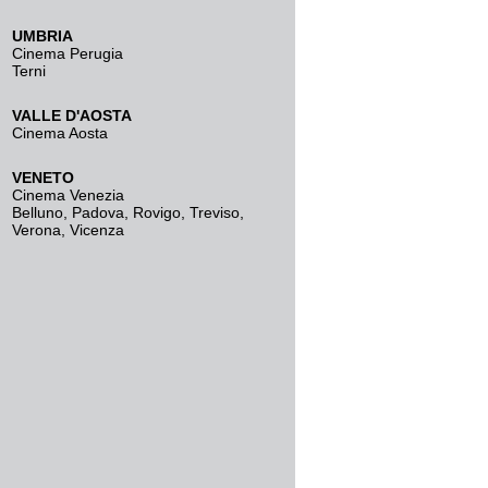
UMBRIA
Cinema Perugia
Terni
VALLE D'AOSTA
Cinema Aosta
VENETO
Cinema Venezia
Belluno
,
Padova
,
Rovigo
,
Treviso
,
Verona
,
Vicenza