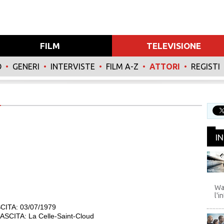
FILM
TELEVISIONE
O
•
GENERI
•
INTERVISTE
•
FILM A-Z
•
ATTORI
•
REGISTI
I
WB
Wa
l'i
CITA: 03/07/1979
SCITA: La Celle-Saint-Cloud