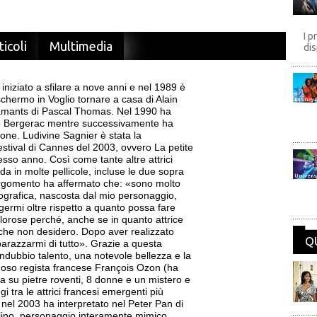
I p
ticoli
Multimedia
dis
iniziato a sfilare a nove anni e nel 1989 è
chermo in Voglio tornare a casa di Alain
Disney
 amants di Pascal Thomas. Nel 1990 ha
de Bergerac mentre successivamente ha
isione. Ludivine Sagnier è stata la
Festival di Cannes del 2003, ovvero La petite
tesso anno. Così come tante altre attrici
da in molte pellicole, incluse le due sopra
Univers
argomento ha affermato che: «sono molto
ografica, nascosta dal mio personaggio,
ngermi oltre rispetto a quanto possa fare
olorose perché, anche se in quanto attrice
che non desidero. Dopo aver realizzato
Q
barazzarmi di tutto». Grazie a questa
ndubbio talento, una notevole bellezza e la
moso regista francese François Ozon (ha
ua su pietre roventi, 8 donne e un mistero e
 tra le attrici francesi emergenti più
nel 2003 ha interpretato nel Peter Pan di
lino, personaggio interamente mimico