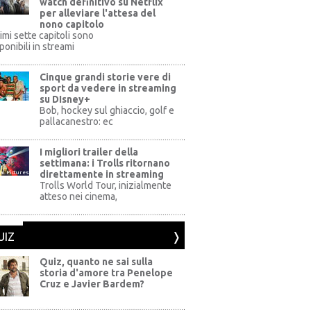
watch definitivo su Netflix
per alleviare l'attesa del
nono capitolo
rimi sette capitoli sono
ponibili in streami
Cinque grandi storie vere di
sport da vedere in streaming
su DIsney+
+
Bob, hockey sul ghiaccio, golf e
pallacanestro: ec
I migliori trailer della
settimana: i Trolls ritornano
direttamente in streaming
al Pictures
Trolls World Tour, inizialmente
atteso nei cinema,
UIZ
Quiz, quanto ne sai sulla
storia d'amore tra Penelope
Cruz e Javier Bardem?