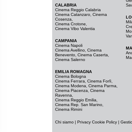
Ge
CALABRIA
Sa
Cinema Reggio Calabria
Cinema Catanzaro
,
Cinema
LO
Cosenza
,
Mil
Cinema Crotone
,
Cr
Cinema Vibo Valentia
Mo
Va
CAMPANIA
Cinema Napoli
MA
Cinema Avellino
,
Cinema
An
Benevento
,
Cinema Caserta
,
Ma
Cinema Salerno
EMILIA ROMAGNA
Cinema Bologna
Cinema Ferrara
,
Cinema Forlì
,
Cinema Modena
,
Cinema Parma
,
Cinema Piacenza
,
Cinema
Ravenna
,
Cinema Reggio Emilia
,
Cinema Rep. San Marino
,
Cinema Rimini
Chi siamo
|
Privacy
Cookie Policy
|
Gesti