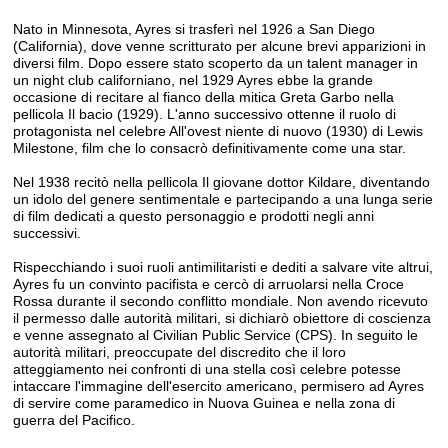
Nato in Minnesota, Ayres si trasferì nel 1926 a San Diego
(California), dove venne scritturato per alcune brevi apparizioni in
diversi film. Dopo essere stato scoperto da un talent manager in
un night club californiano, nel 1929 Ayres ebbe la grande
occasione di recitare al fianco della mitica Greta Garbo nella
pellicola Il bacio (1929). L'anno successivo ottenne il ruolo di
protagonista nel celebre All'ovest niente di nuovo (1930) di Lewis
Milestone, film che lo consacrò definitivamente come una star.
Nel 1938 recitò nella pellicola Il giovane dottor Kildare, diventando
un idolo del genere sentimentale e partecipando a una lunga serie
di film dedicati a questo personaggio e prodotti negli anni
successivi.
Rispecchiando i suoi ruoli antimilitaristi e dediti a salvare vite altrui,
Ayres fu un convinto pacifista e cercò di arruolarsi nella Croce
Rossa durante il secondo conflitto mondiale. Non avendo ricevuto
il permesso dalle autorità militari, si dichiarò obiettore di coscienza
e venne assegnato al Civilian Public Service (CPS). In seguito le
autorità militari, preoccupate del discredito che il loro
atteggiamento nei confronti di una stella così celebre potesse
intaccare l'immagine dell'esercito americano, permisero ad Ayres
di servire come paramedico in Nuova Guinea e nella zona di
guerra del Pacifico.