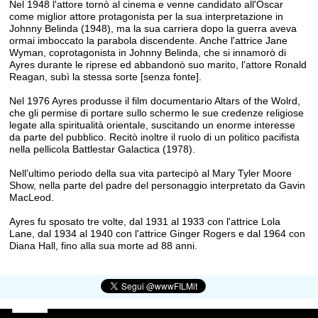
Nel 1948 l'attore tornò al cinema e venne candidato all'Oscar
come miglior attore protagonista per la sua interpretazione in
Johnny Belinda (1948), ma la sua carriera dopo la guerra aveva
ormai imboccato la parabola discendente. Anche l'attrice Jane
Wyman, coprotagonista in Johnny Belinda, che si innamorò di
Ayres durante le riprese ed abbandonò suo marito, l'attore Ronald
Reagan, subì la stessa sorte [senza fonte].
Nel 1976 Ayres produsse il film documentario Altars of the Wolrd,
che gli permise di portare sullo schermo le sue credenze religiose
legate alla spiritualità orientale, suscitando un enorme interesse
da parte del pubblico. Recitò inoltre il ruolo di un politico pacifista
nella pellicola Battlestar Galactica (1978).
Nell'ultimo periodo della sua vita partecipò al Mary Tyler Moore
Show, nella parte del padre del personaggio interpretato da Gavin
MacLeod.
Ayres fu sposato tre volte, dal 1931 al 1933 con l'attrice Lola
Lane, dal 1934 al 1940 con l'attrice Ginger Rogers e dal 1964 con
Diana Hall, fino alla sua morte ad 88 anni.