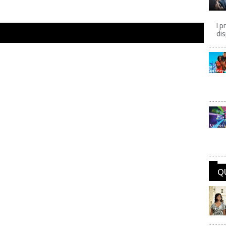
I p
dis
Disney
Univers
Q