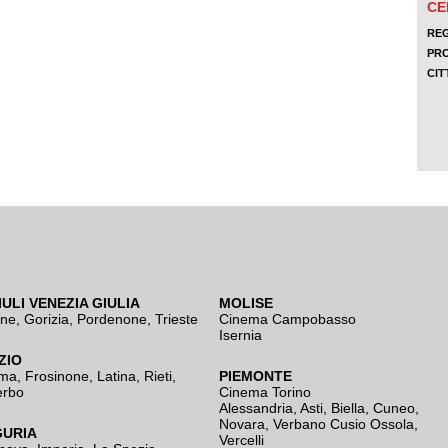
IULI VENEZIA GIULIA
MOLISE
ine
,
Gorizia
,
Pordenone
,
Trieste
Cinema Campobasso
Isernia
ZIO
ma
,
Frosinone
,
Latina
,
Rieti
,
PIEMONTE
erbo
Cinema Torino
Alessandria
,
Asti
,
Biella
,
Cuneo
,
Novara
,
Verbano Cusio Ossola
,
GURIA
Vercelli