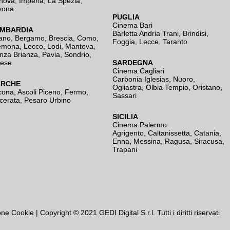
nova
,
Imperia
,
La Spezia
,
vona
PUGLIA
Cinema Bari
MBARDIA
Barletta Andria Trani
,
Brindisi
,
ano
,
Bergamo
,
Brescia, Como
,
Foggia
,
Lecce
,
Taranto
emona
,
Lecco
,
Lodi
,
Mantova
,
nza Brianza
,
Pavia
,
Sondrio
,
rese
SARDEGNA
Cinema Cagliari
Carbonia Iglesias
,
Nuoro
,
RCHE
Ogliastra
,
Olbia Tempio
,
Oristano
,
cona
,
Ascoli Piceno
,
Fermo
,
Sassari
cerata
,
Pesaro Urbino
SICILIA
Cinema Palermo
Agrigento
,
Caltanissetta
,
Catania
,
Enna
,
Messina
,
Ragusa
,
Siracusa
,
Trapani
one Cookie
| Copyright © 2021 GEDI Digital S.r.l. Tutti i diritti riservati