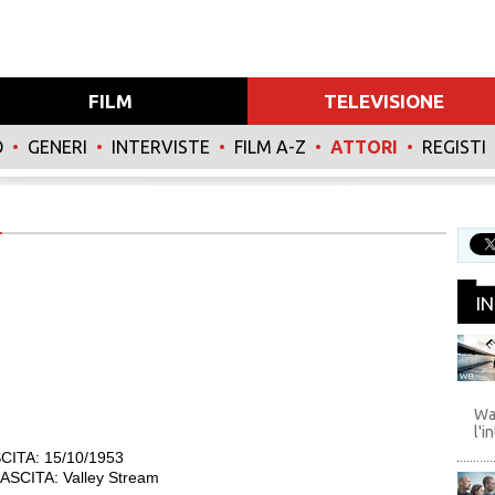
FILM
TELEVISIONE
O
•
GENERI
•
INTERVISTE
•
FILM A-Z
•
ATTORI
•
REGISTI
I
WB
Wa
l'i
CITA: 15/10/1953
SCITA: Valley Stream