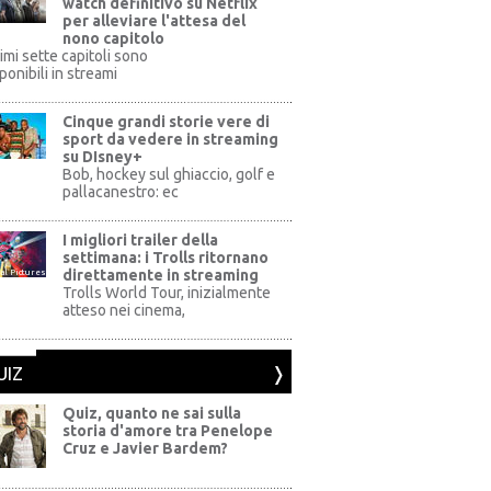
watch definitivo su Netflix
per alleviare l'attesa del
nono capitolo
rimi sette capitoli sono
ponibili in streami
Cinque grandi storie vere di
sport da vedere in streaming
su DIsney+
+
Bob, hockey sul ghiaccio, golf e
pallacanestro: ec
I migliori trailer della
settimana: i Trolls ritornano
direttamente in streaming
al Pictures
Trolls World Tour, inizialmente
atteso nei cinema,
UIZ
Quiz, quanto ne sai sulla
storia d'amore tra Penelope
Cruz e Javier Bardem?