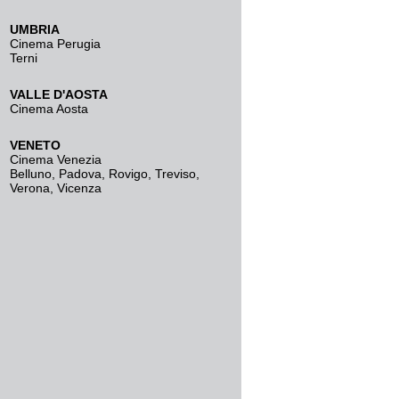
UMBRIA
Cinema Perugia
Terni
VALLE D'AOSTA
Cinema Aosta
VENETO
Cinema Venezia
Belluno
,
Padova
,
Rovigo
,
Treviso
,
Verona
,
Vicenza