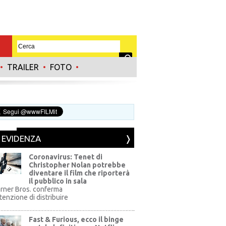
•
TRAILER
•
FOTO
•
N EVIDENZA
Coronavirus: Tenet di
Christopher Nolan potrebbe
diventare il film che riporterà
il pubblico in sala
rner Bros. conferma
ntenzione di distribuire
Fast & Furious, ecco il binge