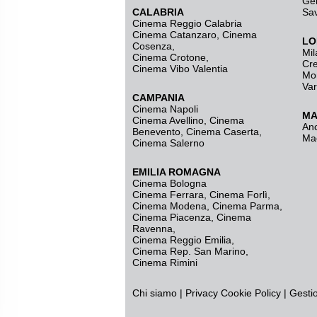
Ge
CALABRIA
Sa
Cinema Reggio Calabria
Cinema Catanzaro
,
Cinema
LO
Cosenza
,
Mil
Cinema Crotone
,
Cr
Cinema Vibo Valentia
Mo
Va
CAMPANIA
Cinema Napoli
MA
Cinema Avellino
,
Cinema
An
Benevento
,
Cinema Caserta
,
Ma
Cinema Salerno
EMILIA ROMAGNA
Cinema Bologna
Cinema Ferrara
,
Cinema Forlì
,
Cinema Modena
,
Cinema Parma
,
Cinema Piacenza
,
Cinema
Ravenna
,
Cinema Reggio Emilia
,
Cinema Rep. San Marino
,
Cinema Rimini
Chi siamo
|
Privacy
Cookie Policy
|
Gesti