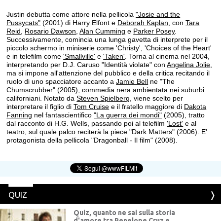
Justin debutta come attore nella pellicola
"Josie and the
Pussycats"
(2001) di Harry Elfont e
Deborah Kaplan
, con
Tara
Reid
,
Rosario Dawson
,
Alan Cumming
e
Parker Posey
.
Successivamente, comincia una lunga gavetta di interprete per il
piccolo schermo in miniserie come 'Christy', 'Choices of the Heart'
e in telefilm come
'Smallville'
e
'Taken'
. Torna al cinema nel 2004,
interpretando per D.J. Caruso "Identità violate" con
Angelina Jolie
,
ma si impone all'attenzione del pubblico e della critica recitando il
ruolo di uno spacciatore accanto a
Jamie Bell
ne "The
Chumscrubber" (2005), commedia nera ambientata nei suburbi
californiani. Notato da
Steven Spielberg
, viene scelto per
interpretare il figlio di
Tom Cruise
e il fratello maggiore di
Dakota
Fanning
nel fantascientifico
"La guerra dei mondi"
(2005), tratto
dal racconto di H.G. Wells, passando poi al telefilm
'Lost'
e al
teatro, sul quale palco reciterà la piece "Dark Matters" (2006). E'
protagonista della pellicola "Dragonball - Il film" (2008).
QUIZ
Quiz, quanto ne sai sulla storia
d'amore tra Penelope Cruz e