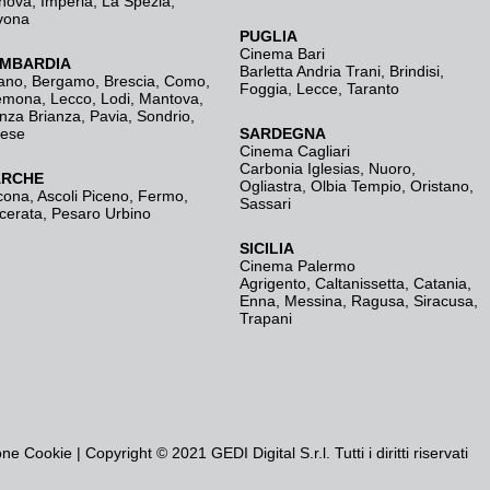
nova
,
Imperia
,
La Spezia
,
vona
PUGLIA
Cinema Bari
MBARDIA
Barletta Andria Trani
,
Brindisi
,
ano
,
Bergamo
,
Brescia, Como
,
Foggia
,
Lecce
,
Taranto
emona
,
Lecco
,
Lodi
,
Mantova
,
nza Brianza
,
Pavia
,
Sondrio
,
rese
SARDEGNA
Cinema Cagliari
Carbonia Iglesias
,
Nuoro
,
RCHE
Ogliastra
,
Olbia Tempio
,
Oristano
,
cona
,
Ascoli Piceno
,
Fermo
,
Sassari
cerata
,
Pesaro Urbino
SICILIA
Cinema Palermo
Agrigento
,
Caltanissetta
,
Catania
,
Enna
,
Messina
,
Ragusa
,
Siracusa
,
Trapani
one Cookie
| Copyright © 2021 GEDI Digital S.r.l. Tutti i diritti riservati