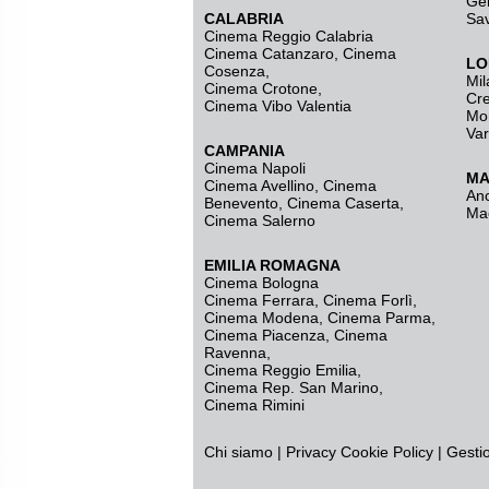
Ge
CALABRIA
Sa
Cinema Reggio Calabria
Cinema Catanzaro
,
Cinema
LO
Cosenza
,
Mil
Cinema Crotone
,
Cr
Cinema Vibo Valentia
Mo
Va
CAMPANIA
Cinema Napoli
MA
Cinema Avellino
,
Cinema
An
Benevento
,
Cinema Caserta
,
Ma
Cinema Salerno
EMILIA ROMAGNA
Cinema Bologna
Cinema Ferrara
,
Cinema Forlì
,
Cinema Modena
,
Cinema Parma
,
Cinema Piacenza
,
Cinema
Ravenna
,
Cinema Reggio Emilia
,
Cinema Rep. San Marino
,
Cinema Rimini
Chi siamo
|
Privacy
Cookie Policy
|
Gesti