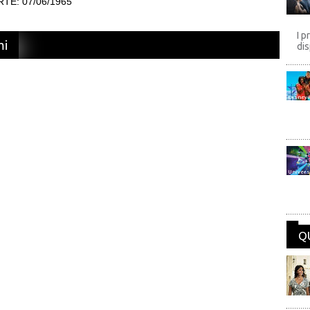
TE: 07/06/1965
I p
mi
dis
Disney
Univers
Q