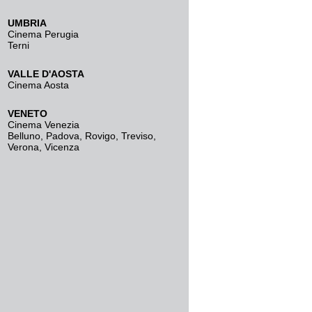
UMBRIA
Cinema Perugia
Terni
VALLE D'AOSTA
Cinema Aosta
VENETO
Cinema Venezia
Belluno
,
Padova
,
Rovigo
,
Treviso
,
Verona
,
Vicenza