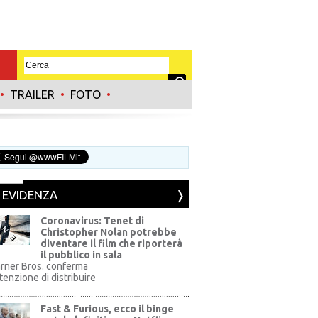
•
TRAILER
•
FOTO
•
N EVIDENZA
Coronavirus: Tenet di
Christopher Nolan potrebbe
diventare il film che riporterà
il pubblico in sala
rner Bros. conferma
ntenzione di distribuire
Fast & Furious, ecco il binge