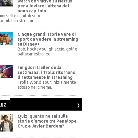
watch definitivo su Netflix
per alleviare l'attesa del
nono capitolo
rimi sette capitoli sono
ponibili in streami
Cinque grandi storie vere di
sport da vedere in streaming
su DIsney+
+
Bob, hockey sul ghiaccio, golf e
pallacanestro: ec
I migliori trailer della
settimana: i Trolls ritornano
direttamente in streaming
al Pictures
Trolls World Tour, inizialmente
atteso nei cinema,
UIZ
Quiz, quanto ne sai sulla
storia d'amore tra Penelope
Cruz e Javier Bardem?