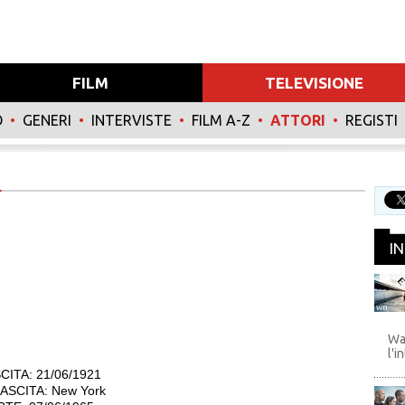
FILM
TELEVISIONE
O
•
GENERI
•
INTERVISTE
•
FILM A-Z
•
ATTORI
•
REGISTI
I
WB
Wa
l'i
CITA: 21/06/1921
ASCITA: New York