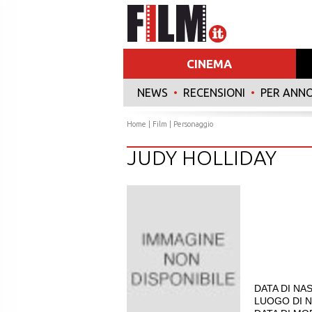
CINEMA
NEWS
•
RECENSIONI
•
PER ANN
Home
|
Film
| Personaggio
JUDY HOLLIDAY
DATA DI NAS
LUOGO DI N