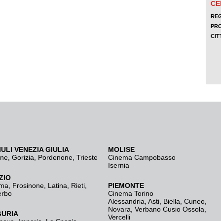
IULI VENEZIA GIULIA
MOLISE
ine
,
Gorizia
,
Pordenone
,
Trieste
Cinema Campobasso
Isernia
ZIO
ma
,
Frosinone
,
Latina
,
Rieti
,
PIEMONTE
erbo
Cinema Torino
Alessandria
,
Asti
,
Biella
,
Cuneo
,
Novara
,
Verbano Cusio Ossola
,
GURIA
Vercelli