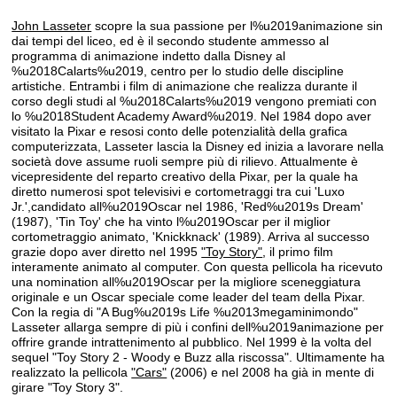
John Lasseter
scopre la sua passione per l%u2019animazione sin
dai tempi del liceo, ed è il secondo studente ammesso al
programma di animazione indetto dalla Disney al
%u2018Calarts%u2019, centro per lo studio delle discipline
artistiche. Entrambi i film di animazione che realizza durante il
corso degli studi al %u2018Calarts%u2019 vengono premiati con
lo %u2018Student Academy Award%u2019. Nel 1984 dopo aver
visitato la Pixar e resosi conto delle potenzialità della grafica
computerizzata, Lasseter lascia la Disney ed inizia a lavorare nella
società dove assume ruoli sempre più di rilievo. Attualmente è
vicepresidente del reparto creativo della Pixar, per la quale ha
diretto numerosi spot televisivi e cortometraggi tra cui 'Luxo
Jr.',candidato all%u2019Oscar nel 1986, 'Red%u2019s Dream'
(1987), 'Tin Toy' che ha vinto l%u2019Oscar per il miglior
cortometraggio animato, 'Knickknack' (1989). Arriva al successo
grazie dopo aver diretto nel 1995
"Toy Story"
, il primo film
interamente animato al computer. Con questa pellicola ha ricevuto
una nomination all%u2019Oscar per la migliore sceneggiatura
originale e un Oscar speciale come leader del team della Pixar.
Con la regia di "A Bug%u2019s Life %u2013megaminimondo"
Lasseter allarga sempre di più i confini dell%u2019animazione per
offrire grande intrattenimento al pubblico. Nel 1999 è la volta del
sequel "Toy Story 2 - Woody e Buzz alla riscossa". Ultimamente ha
realizzato la pellicola
"Cars"
(2006) e nel 2008 ha già in mente di
girare "Toy Story 3".