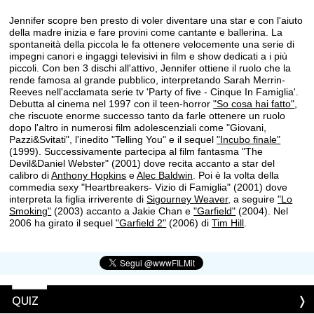
Jennifer scopre ben presto di voler diventare una star e con l'aiuto
della madre inizia e fare provini come cantante e ballerina. La
spontaneità della piccola le fa ottenere velocemente una serie di
impegni canori e ingaggi televisivi in film e show dedicati a i più
piccoli. Con ben 3 dischi all'attivo, Jennifer ottiene il ruolo che la
rende famosa al grande pubblico, interpretando Sarah Merrin-
Reeves nell'acclamata serie tv 'Party of five - Cinque In Famiglia'.
Debutta al cinema nel 1997 con il teen-horror
"So cosa hai fatto"
,
che riscuote enorme successo tanto da farle ottenere un ruolo
dopo l'altro in numerosi film adolescenziali come "Giovani,
Pazzi&Svitati", l'inedito "Telling You" e il sequel
"Incubo finale"
(1999). Successivamente partecipa al film fantasma "The
Devil&Daniel Webster" (2001) dove recita accanto a star del
calibro di
Anthony Hopkins
e
Alec Baldwin
. Poi è la volta della
commedia sexy "Heartbreakers- Vizio di Famiglia" (2001) dove
interpreta la figlia irriverente di
Sigourney Weaver
, a seguire
"Lo
Smoking"
(2003) accanto a Jakie Chan e
"Garfield"
(2004). Nel
2006 ha girato il sequel
"Garfield 2"
(2006) di
Tim Hill
.
QUIZ