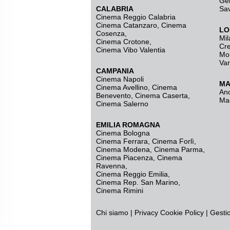
Ge
CALABRIA
Sa
Cinema Reggio Calabria
Cinema Catanzaro
,
Cinema
LO
Cosenza
,
Mil
Cinema Crotone
,
Cr
Cinema Vibo Valentia
Mo
Va
CAMPANIA
Cinema Napoli
MA
Cinema Avellino
,
Cinema
An
Benevento
,
Cinema Caserta
,
Ma
Cinema Salerno
EMILIA ROMAGNA
Cinema Bologna
Cinema Ferrara
,
Cinema Forlì
,
Cinema Modena
,
Cinema Parma
,
Cinema Piacenza
,
Cinema
Ravenna
,
Cinema Reggio Emilia
,
Cinema Rep. San Marino
,
Cinema Rimini
Chi siamo
|
Privacy
Cookie Policy
|
Gesti