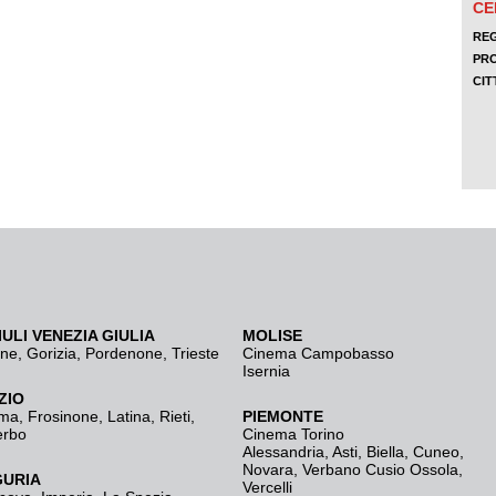
IULI VENEZIA GIULIA
MOLISE
ine
,
Gorizia
,
Pordenone
,
Trieste
Cinema Campobasso
Isernia
ZIO
ma
,
Frosinone
,
Latina
,
Rieti
,
PIEMONTE
erbo
Cinema Torino
Alessandria
,
Asti
,
Biella
,
Cuneo
,
Novara
,
Verbano Cusio Ossola
,
GURIA
Vercelli