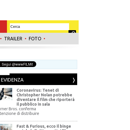
•
TRAILER
•
FOTO
•
N EVIDENZA
Coronavirus: Tenet di
Christopher Nolan potrebbe
diventare il film che riporterà
il pubblico in sala
rner Bros. conferma
ntenzione di distribuire
Fast & Furious, ecco il binge