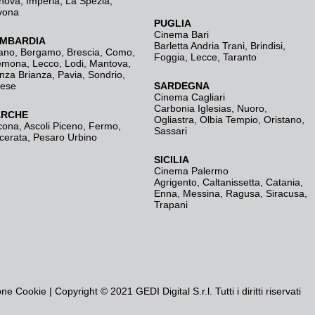
nova
,
Imperia
,
La Spezia
,
vona
PUGLIA
Cinema Bari
MBARDIA
Barletta Andria Trani
,
Brindisi
,
ano
,
Bergamo
,
Brescia, Como
,
Foggia
,
Lecce
,
Taranto
emona
,
Lecco
,
Lodi
,
Mantova
,
nza Brianza
,
Pavia
,
Sondrio
,
rese
SARDEGNA
Cinema Cagliari
Carbonia Iglesias
,
Nuoro
,
RCHE
Ogliastra
,
Olbia Tempio
,
Oristano
,
cona
,
Ascoli Piceno
,
Fermo
,
Sassari
cerata
,
Pesaro Urbino
SICILIA
Cinema Palermo
Agrigento
,
Caltanissetta
,
Catania
,
Enna
,
Messina
,
Ragusa
,
Siracusa
,
Trapani
one Cookie
| Copyright © 2021 GEDI Digital S.r.l. Tutti i diritti riservati