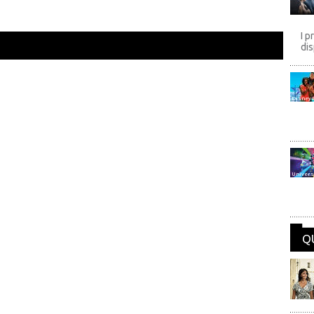
I p
dis
Disney
Univers
Q