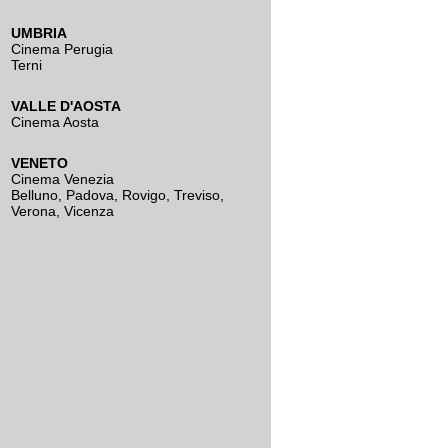
UMBRIA
Cinema Perugia
Terni
VALLE D'AOSTA
Cinema Aosta
VENETO
Cinema Venezia
Belluno
,
Padova
,
Rovigo
,
Treviso
,
Verona
,
Vicenza