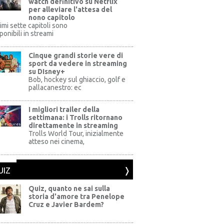
watch definitivo su Netflix
per alleviare l'attesa del
nono capitolo
rimi sette capitoli sono
ponibili in streami
Cinque grandi storie vere di
sport da vedere in streaming
su DIsney+
+
Bob, hockey sul ghiaccio, golf e
pallacanestro: ec
I migliori trailer della
settimana: i Trolls ritornano
direttamente in streaming
al Pictures
Trolls World Tour, inizialmente
atteso nei cinema,
UIZ
Quiz, quanto ne sai sulla
storia d'amore tra Penelope
Cruz e Javier Bardem?