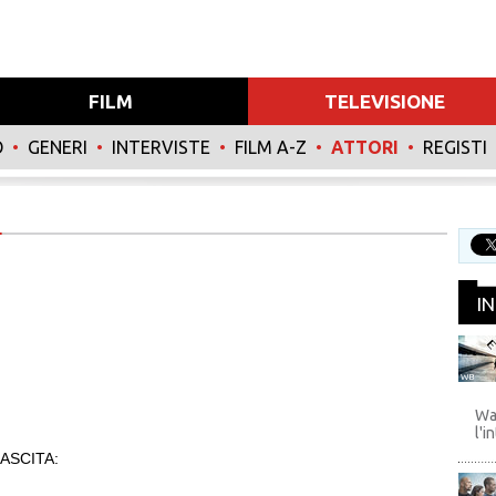
FILM
TELEVISIONE
O
•
GENERI
•
INTERVISTE
•
FILM A-Z
•
ATTORI
•
REGISTI
I
WB
Wa
l'i
ASCITA: