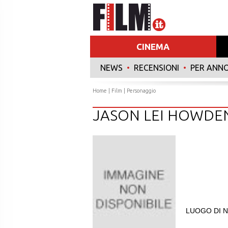
CINEMA
NEWS
•
RECENSIONI
•
PER ANN
Home
|
Film
| Personaggio
JASON LEI HOWDE
LUOGO DI N