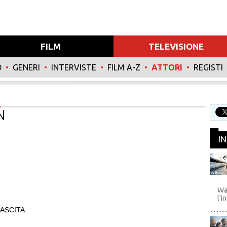
FILM
TELEVISIONE
O
•
GENERI
•
INTERVISTE
•
FILM A-Z
•
ATTORI
•
REGISTI
N
I
WB
Wa
l'i
ASCITA: