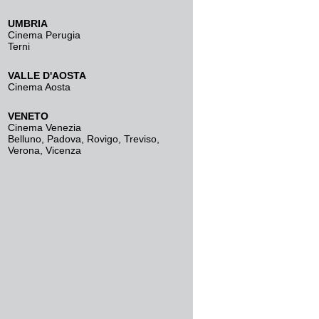
UMBRIA
Cinema Perugia
Terni
VALLE D'AOSTA
Cinema Aosta
VENETO
Cinema Venezia
Belluno
,
Padova
,
Rovigo
,
Treviso
,
Verona
,
Vicenza