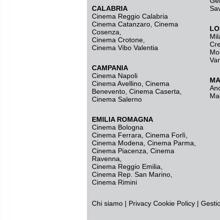
Ge
CALABRIA
Sa
Cinema Reggio Calabria
Cinema Catanzaro
,
Cinema
LO
Cosenza
,
Mil
Cinema Crotone
,
Cr
Cinema Vibo Valentia
Mo
Va
CAMPANIA
Cinema Napoli
MA
Cinema Avellino
,
Cinema
An
Benevento
,
Cinema Caserta
,
Ma
Cinema Salerno
EMILIA ROMAGNA
Cinema Bologna
Cinema Ferrara
,
Cinema Forlì
,
Cinema Modena
,
Cinema Parma
,
Cinema Piacenza
,
Cinema
Ravenna
,
Cinema Reggio Emilia
,
Cinema Rep. San Marino
,
Cinema Rimini
Chi siamo
|
Privacy
Cookie Policy
|
Gesti