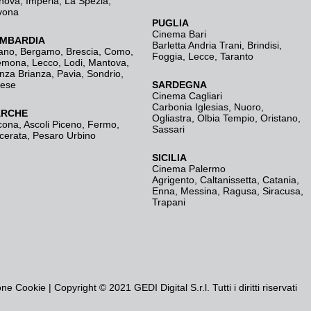
nova
,
Imperia
,
La Spezia
,
vona
PUGLIA
Cinema Bari
MBARDIA
Barletta Andria Trani
,
Brindisi
,
ano
,
Bergamo
,
Brescia, Como
,
Foggia
,
Lecce
,
Taranto
emona
,
Lecco
,
Lodi
,
Mantova
,
nza Brianza
,
Pavia
,
Sondrio
,
rese
SARDEGNA
Cinema Cagliari
Carbonia Iglesias
,
Nuoro
,
RCHE
Ogliastra
,
Olbia Tempio
,
Oristano
,
cona
,
Ascoli Piceno
,
Fermo
,
Sassari
cerata
,
Pesaro Urbino
SICILIA
Cinema Palermo
Agrigento
,
Caltanissetta
,
Catania
,
Enna
,
Messina
,
Ragusa
,
Siracusa
,
Trapani
one Cookie
| Copyright © 2021 GEDI Digital S.r.l. Tutti i diritti riservati