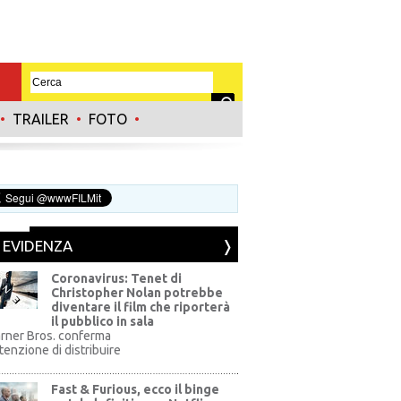
•
TRAILER
•
FOTO
•
N EVIDENZA
Coronavirus: Tenet di
Christopher Nolan potrebbe
diventare il film che riporterà
il pubblico in sala
rner Bros. conferma
ntenzione di distribuire
Fast & Furious, ecco il binge