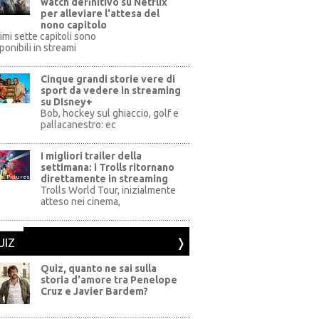
watch definitivo su Netflix
per alleviare l'attesa del
nono capitolo
rimi sette capitoli sono
ponibili in streami
Cinque grandi storie vere di
sport da vedere in streaming
su DIsney+
+
Bob, hockey sul ghiaccio, golf e
pallacanestro: ec
I migliori trailer della
settimana: i Trolls ritornano
direttamente in streaming
al Pictures
Trolls World Tour, inizialmente
atteso nei cinema,
UIZ
Quiz, quanto ne sai sulla
storia d'amore tra Penelope
Cruz e Javier Bardem?