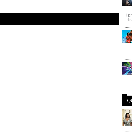
I p
dis
Disney
Univers
Q