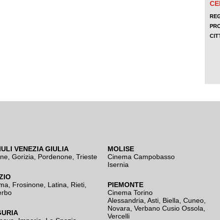
IULI VENEZIA GIULIA
MOLISE
ine
,
Gorizia
,
Pordenone
,
Trieste
Cinema Campobasso
Isernia
ZIO
ma
,
Frosinone
,
Latina
,
Rieti
,
PIEMONTE
erbo
Cinema Torino
Alessandria
,
Asti
,
Biella
,
Cuneo
,
Novara
,
Verbano Cusio Ossola
,
GURIA
Vercelli