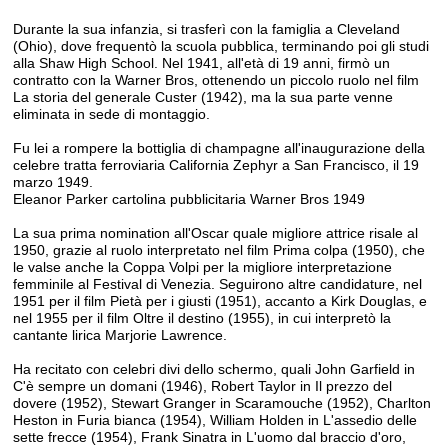
Durante la sua infanzia, si trasferì con la famiglia a Cleveland
(Ohio), dove frequentò la scuola pubblica, terminando poi gli studi
alla Shaw High School. Nel 1941, all'età di 19 anni, firmò un
contratto con la Warner Bros, ottenendo un piccolo ruolo nel film
La storia del generale Custer (1942), ma la sua parte venne
eliminata in sede di montaggio.
Fu lei a rompere la bottiglia di champagne all'inaugurazione della
celebre tratta ferroviaria California Zephyr a San Francisco, il 19
marzo 1949.
Eleanor Parker cartolina pubblicitaria Warner Bros 1949
La sua prima nomination all'Oscar quale migliore attrice risale al
1950, grazie al ruolo interpretato nel film Prima colpa (1950), che
le valse anche la Coppa Volpi per la migliore interpretazione
femminile al Festival di Venezia. Seguirono altre candidature, nel
1951 per il film Pietà per i giusti (1951), accanto a Kirk Douglas, e
nel 1955 per il film Oltre il destino (1955), in cui interpretò la
cantante lirica Marjorie Lawrence.
Ha recitato con celebri divi dello schermo, quali John Garfield in
C'è sempre un domani (1946), Robert Taylor in Il prezzo del
dovere (1952), Stewart Granger in Scaramouche (1952), Charlton
Heston in Furia bianca (1954), William Holden in L'assedio delle
sette frecce (1954), Frank Sinatra in L'uomo dal braccio d'oro,