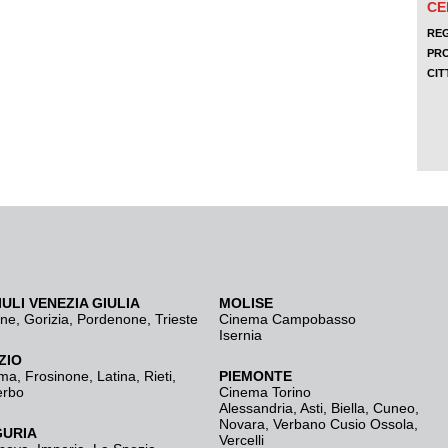
IULI VENEZIA GIULIA
MOLISE
ine
,
Gorizia
,
Pordenone
,
Trieste
Cinema Campobasso
Isernia
ZIO
ma
,
Frosinone
,
Latina
,
Rieti
,
PIEMONTE
erbo
Cinema Torino
Alessandria
,
Asti
,
Biella
,
Cuneo
,
Novara
,
Verbano Cusio Ossola
,
GURIA
Vercelli