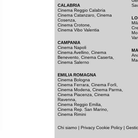
Ge
CALABRIA
Sa
Cinema Reggio Calabria
Cinema Catanzaro
,
Cinema
LO
Cosenza
,
Mil
Cinema Crotone
,
Cr
Cinema Vibo Valentia
Mo
Va
CAMPANIA
Cinema Napoli
MA
Cinema Avellino
,
Cinema
An
Benevento
,
Cinema Caserta
,
Ma
Cinema Salerno
EMILIA ROMAGNA
Cinema Bologna
Cinema Ferrara
,
Cinema Forlì
,
Cinema Modena
,
Cinema Parma
,
Cinema Piacenza
,
Cinema
Ravenna
,
Cinema Reggio Emilia
,
Cinema Rep. San Marino
,
Cinema Rimini
Chi siamo
|
Privacy
Cookie Policy
|
Gesti