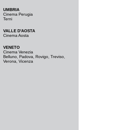
UMBRIA
Cinema Perugia
Terni
VALLE D'AOSTA
Cinema Aosta
VENETO
Cinema Venezia
Belluno
,
Padova
,
Rovigo
,
Treviso
,
Verona
,
Vicenza