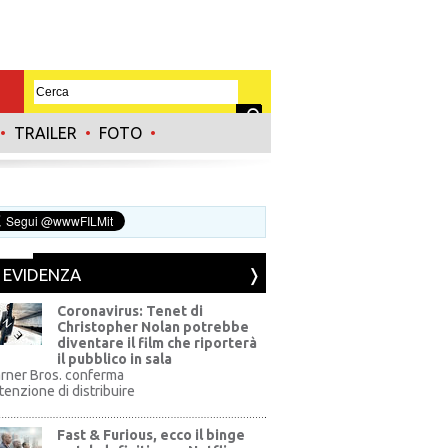
•
TRAILER
•
FOTO
•
N EVIDENZA
Coronavirus: Tenet di
Christopher Nolan potrebbe
diventare il film che riporterà
il pubblico in sala
rner Bros. conferma
ntenzione di distribuire
Fast & Furious, ecco il binge