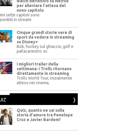
watch definitivo su Netflix
per alleviare l'attesa del
nono capitolo
rimi sette capitoli sono
ponibili in streami
Cinque grandi storie vere di
sport da vedere in streaming
su DIsney+
+
Bob, hockey sul ghiaccio, golf e
pallacanestro: ec
I migliori trailer della
settimana: i Trolls ritornano
direttamente in streaming
al Pictures
Trolls World Tour, inizialmente
atteso nei cinema,
UIZ
Quiz, quanto ne sai sulla
storia d'amore tra Penelope
Cruz e Javier Bardem?