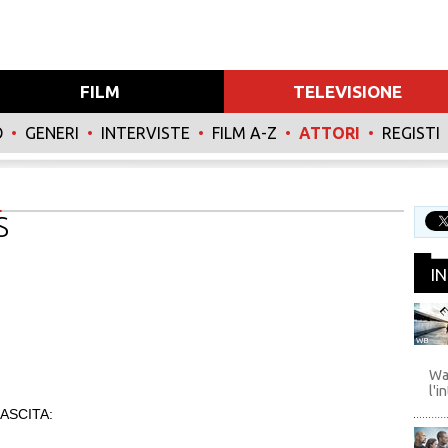
FILM
TELEVISIONE
O
•
GENERI
•
INTERVISTE
•
FILM A-Z
•
ATTORI
•
REGISTI
S
I
WB
Wa
l'i
ASCITA: