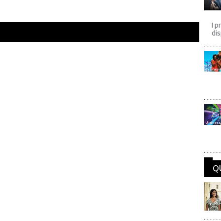
I p
dis
Disney
Univers
Q