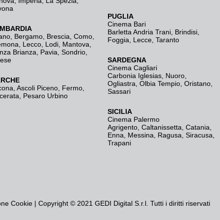
nova
,
Imperia
,
La Spezia
,
vona
PUGLIA
Cinema Bari
MBARDIA
Barletta Andria Trani
,
Brindisi
,
ano
,
Bergamo
,
Brescia, Como
,
Foggia
,
Lecce
,
Taranto
emona
,
Lecco
,
Lodi
,
Mantova
,
nza Brianza
,
Pavia
,
Sondrio
,
rese
SARDEGNA
Cinema Cagliari
Carbonia Iglesias
,
Nuoro
,
RCHE
Ogliastra
,
Olbia Tempio
,
Oristano
,
cona
,
Ascoli Piceno
,
Fermo
,
Sassari
cerata
,
Pesaro Urbino
SICILIA
Cinema Palermo
Agrigento
,
Caltanissetta
,
Catania
,
Enna
,
Messina
,
Ragusa
,
Siracusa
,
Trapani
one Cookie
| Copyright © 2021 GEDI Digital S.r.l. Tutti i diritti riservati