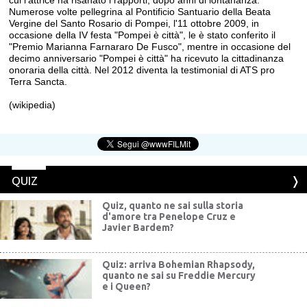
cui l'attrice ha risanato i rapporti, dopo anni di lontananza.
Numerose volte pellegrina al Pontificio Santuario della Beata
Vergine del Santo Rosario di Pompei, l'11 ottobre 2009, in
occasione della IV festa "Pompei è città", le è stato conferito il
"Premio Marianna Farnararo De Fusco", mentre in occasione del
decimo anniversario "Pompei è città" ha ricevuto la cittadinanza
onoraria della città. Nel 2012 diventa la testimonial di ATS pro
Terra Sancta.
(wikipedia)
QUIZ
Quiz, quanto ne sai sulla storia
d'amore tra Penelope Cruz e
Javier Bardem?
Quiz: arriva Bohemian Rhapsody,
quanto ne sai su Freddie Mercury
e i Queen?