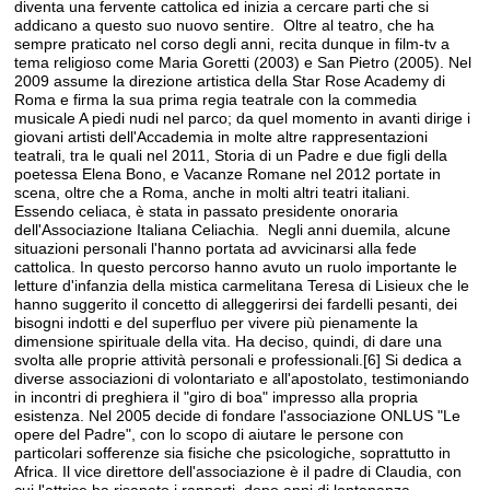
diventa una fervente cattolica ed inizia a cercare parti che si
addicano a questo suo nuovo sentire. Oltre al teatro, che ha
sempre praticato nel corso degli anni, recita dunque in film-tv a
tema religioso come Maria Goretti (2003) e San Pietro (2005). Nel
2009 assume la direzione artistica della Star Rose Academy di
Roma e firma la sua prima regia teatrale con la commedia
musicale A piedi nudi nel parco; da quel momento in avanti dirige i
giovani artisti dell'Accademia in molte altre rappresentazioni
teatrali, tra le quali nel 2011, Storia di un Padre e due figli della
poetessa Elena Bono, e Vacanze Romane nel 2012 portate in
scena, oltre che a Roma, anche in molti altri teatri italiani.
Essendo celiaca, è stata in passato presidente onoraria
dell'Associazione Italiana Celiachia. Negli anni duemila, alcune
situazioni personali l'hanno portata ad avvicinarsi alla fede
cattolica. In questo percorso hanno avuto un ruolo importante le
letture d'infanzia della mistica carmelitana Teresa di Lisieux che le
hanno suggerito il concetto di alleggerirsi dei fardelli pesanti, dei
bisogni indotti e del superfluo per vivere più pienamente la
dimensione spirituale della vita. Ha deciso, quindi, di dare una
svolta alle proprie attività personali e professionali.[6] Si dedica a
diverse associazioni di volontariato e all'apostolato, testimoniando
in incontri di preghiera il "giro di boa" impresso alla propria
esistenza. Nel 2005 decide di fondare l'associazione ONLUS "Le
opere del Padre", con lo scopo di aiutare le persone con
particolari sofferenze sia fisiche che psicologiche, soprattutto in
Africa. Il vice direttore dell'associazione è il padre di Claudia, con