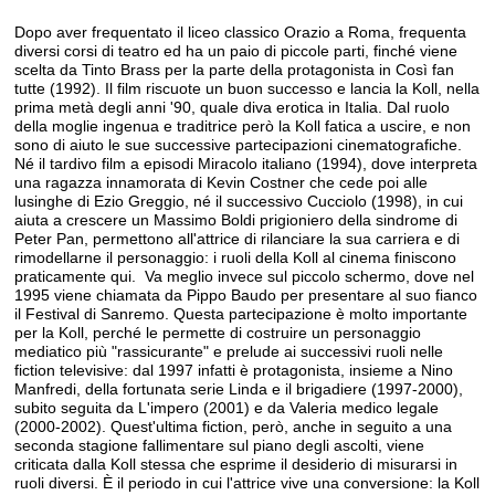
Dopo aver frequentato il liceo classico Orazio a Roma, frequenta
diversi corsi di teatro ed ha un paio di piccole parti, finché viene
scelta da Tinto Brass per la parte della protagonista in Così fan
tutte (1992). Il film riscuote un buon successo e lancia la Koll, nella
prima metà degli anni '90, quale diva erotica in Italia. Dal ruolo
della moglie ingenua e traditrice però la Koll fatica a uscire, e non
sono di aiuto le sue successive partecipazioni cinematografiche.
Né il tardivo film a episodi Miracolo italiano (1994), dove interpreta
una ragazza innamorata di Kevin Costner che cede poi alle
lusinghe di Ezio Greggio, né il successivo Cucciolo (1998), in cui
aiuta a crescere un Massimo Boldi prigioniero della sindrome di
Peter Pan, permettono all'attrice di rilanciare la sua carriera e di
rimodellarne il personaggio: i ruoli della Koll al cinema finiscono
praticamente qui. Va meglio invece sul piccolo schermo, dove nel
1995 viene chiamata da Pippo Baudo per presentare al suo fianco
il Festival di Sanremo. Questa partecipazione è molto importante
per la Koll, perché le permette di costruire un personaggio
mediatico più "rassicurante" e prelude ai successivi ruoli nelle
fiction televisive: dal 1997 infatti è protagonista, insieme a Nino
Manfredi, della fortunata serie Linda e il brigadiere (1997-2000),
subito seguita da L'impero (2001) e da Valeria medico legale
(2000-2002). Quest'ultima fiction, però, anche in seguito a una
seconda stagione fallimentare sul piano degli ascolti, viene
criticata dalla Koll stessa che esprime il desiderio di misurarsi in
ruoli diversi. È il periodo in cui l'attrice vive una conversione: la Koll