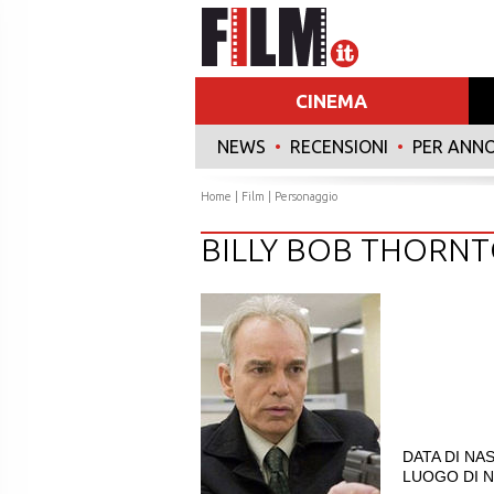
CINEMA
NEWS
•
RECENSIONI
•
PER ANN
Home
|
Film
| Personaggio
BILLY BOB THORN
DATA DI NAS
LUOGO DI NA