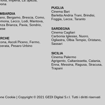
nova
,
Imperia
,
La Spezia
,
vona
PUGLIA
Cinema Bari
MBARDIA
Barletta Andria Trani
,
Brindisi
,
ano
,
Bergamo
,
Brescia, Como
,
Foggia
,
Lecce
,
Taranto
emona
,
Lecco
,
Lodi
,
Mantova
,
nza Brianza
,
Pavia
,
Sondrio
,
rese
SARDEGNA
Cinema Cagliari
Carbonia Iglesias
,
Nuoro
,
RCHE
Ogliastra
,
Olbia Tempio
,
Oristano
,
cona
,
Ascoli Piceno
,
Fermo
,
Sassari
cerata
,
Pesaro Urbino
SICILIA
Cinema Palermo
Agrigento
,
Caltanissetta
,
Catania
,
Enna
,
Messina
,
Ragusa
,
Siracusa
,
Trapani
one Cookie
| Copyright © 2021 GEDI Digital S.r.l. Tutti i diritti riservati