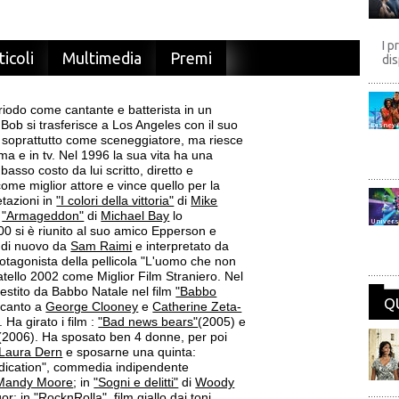
I p
ticoli
Multimedia
Premi
dis
riodo come cantante e batterista in un
Bob si trasferisce a Los Angeles con il suo
Disney
 soprattutto come sceneggiatore, ma riesce
ma e in tv. Nel 1996 la sua vita ha una
basso costo da lui scritto, diretto e
come miglior attore e vince quello per la
etazioni in
"I colori della vittoria"
di
Mike
e
"Armageddon"
di
Michael Bay
lo
Univers
00 si è riunito al suo amico Epperson e
 di nuovo da
Sam Raimi
e interpretato da
otagonista della pellicola "L'uomo che non
atello 2002 come Miglior Film Straniero. Nel
vestito da Babbo Natale nel film
"Babbo
Q
accanto a
George Clooney
e
Catherine Zeta-
. Ha girato i film :
"Bad news bears"
(2005) e
(2006). Ha sposato ben 4 donne, per poi
Laura Dern
e sposarne una quinta:
Dedication", commedia indipendente
Mandy Moore
; in
"Sogni e delitti"
di
Woody
or; in
"RocknRolla"
, film giallo dai toni