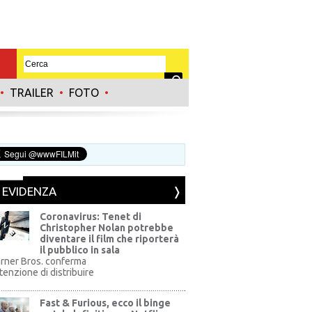
•
TRAILER
•
FOTO
•
N EVIDENZA
Coronavirus: Tenet di
Christopher Nolan potrebbe
diventare il film che riporterà
il pubblico in sala
rner Bros. conferma
ntenzione di distribuire
Fast & Furious, ecco il binge