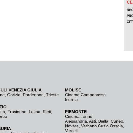
IULI VENEZIA GIULIA
MOLISE
ine
,
Gorizia
,
Pordenone
,
Trieste
Cinema Campobasso
Isernia
ZIO
ma
,
Frosinone
,
Latina
,
Rieti
,
PIEMONTE
erbo
Cinema Torino
Alessandria
,
Asti
,
Biella
,
Cuneo
,
Novara
,
Verbano Cusio Ossola
,
GURIA
Vercelli