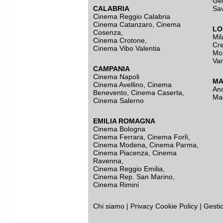
Ge
CALABRIA
Sa
Cinema Reggio Calabria
Cinema Catanzaro
,
Cinema
LO
Cosenza
,
Mil
Cinema Crotone
,
Cr
Cinema Vibo Valentia
Mo
Va
CAMPANIA
Cinema Napoli
MA
Cinema Avellino
,
Cinema
An
Benevento
,
Cinema Caserta
,
Ma
Cinema Salerno
EMILIA ROMAGNA
Cinema Bologna
Cinema Ferrara
,
Cinema Forlì
,
Cinema Modena
,
Cinema Parma
,
Cinema Piacenza
,
Cinema
Ravenna
,
Cinema Reggio Emilia
,
Cinema Rep. San Marino
,
Cinema Rimini
Chi siamo
|
Privacy
Cookie Policy
|
Gesti