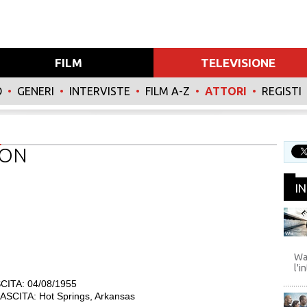
FILM
TELEVISIONE
O
•
GENERI
•
INTERVISTE
•
FILM A-Z
•
ATTORI
•
REGISTI
TON
I
WB
Wa
l'i
CITA: 04/08/1955
SCITA: Hot Springs, Arkansas