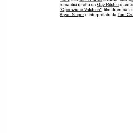
romantici diretto da
Guy Ritchie
e ambi
"Operazione Valchiria"
, film drammatic
Bryan Singer
e interpretato da
Tom Cru