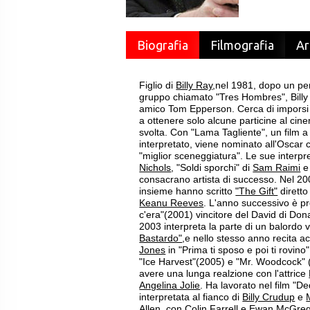
Biografia
Filmografia
Ar
Figlio di
Billy Ray
,nel 1981, dopo un pe
gruppo chiamato "Tres Hombres", Billy 
amico Tom Epperson. Cerca di imporsi
a ottenere solo alcune particine al cine
svolta. Con "Lama Tagliente", un film a 
interpretato, viene nominato all'Oscar 
"miglior sceneggiatura". Le sue interpr
Nichols
, "Soldi sporchi" di
Sam Raimi
consacrano artista di successo. Nel 20
insieme hanno scritto
"The Gift"
diretto
Keanu Reeves
. L'anno successivo è pr
c'era"(2001) vincitore del David di Don
2003 interpreta la parte di un balordo 
Bastardo"
,e nello stesso anno recita 
Jones
in "Prima ti sposo e poi ti rovino"
"Ice Harvest"(2005) e "Mr. Woodcock" 
avere una lunga realzione con l'attrice
Angelina Jolie
. Ha lavorato nel film "
interpretata al fianco di
Billy Crudup
e
Allen
, con
Colin Farrell
e Ewan McGreg