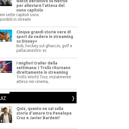
watch definitivo su Netflix
per alleviare l'attesa del
nono capitolo
rimi sette capitoli sono
ponibili in streami
Cinque grandi storie vere di
sport da vedere in streaming
su DIsney+
+
Bob, hockey sul ghiaccio, golf e
pallacanestro: ec
I migliori trailer della
settimana: i Trolls ritornano
direttamente in streaming
al Pictures
Trolls World Tour, inizialmente
atteso nei cinema,
UIZ
Quiz, quanto ne sai sulla
storia d'amore tra Penelope
Cruz e Javier Bardem?