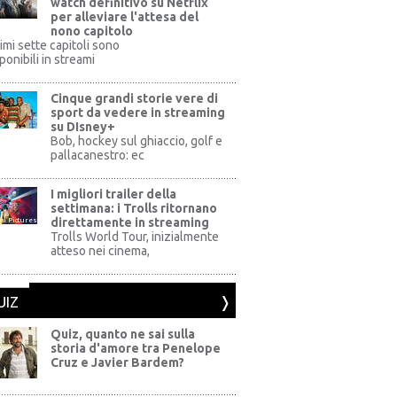
watch definitivo su Netflix
per alleviare l'attesa del
nono capitolo
rimi sette capitoli sono
ponibili in streami
Cinque grandi storie vere di
sport da vedere in streaming
su DIsney+
+
Bob, hockey sul ghiaccio, golf e
pallacanestro: ec
I migliori trailer della
settimana: i Trolls ritornano
direttamente in streaming
al Pictures
Trolls World Tour, inizialmente
atteso nei cinema,
UIZ
Quiz, quanto ne sai sulla
storia d'amore tra Penelope
Cruz e Javier Bardem?