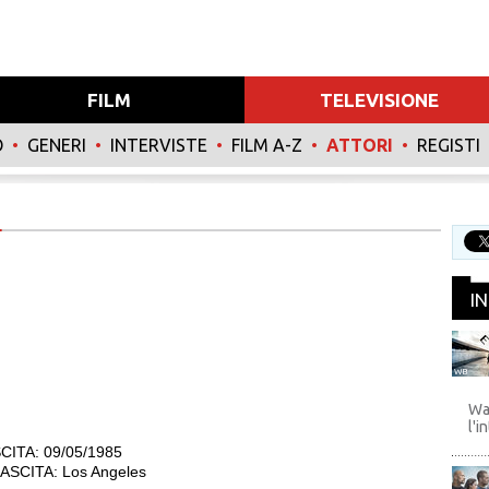
FILM
TELEVISIONE
O
•
GENERI
•
INTERVISTE
•
FILM A-Z
•
ATTORI
•
REGISTI
E
I
WB
Wa
l'i
CITA: 09/05/1985
SCITA: Los Angeles