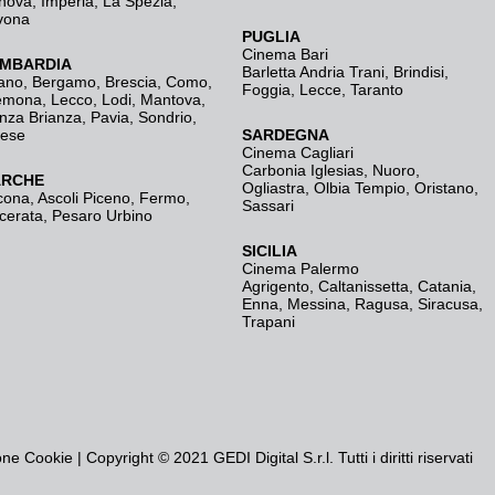
nova
,
Imperia
,
La Spezia
,
vona
PUGLIA
Cinema Bari
MBARDIA
Barletta Andria Trani
,
Brindisi
,
ano
,
Bergamo
,
Brescia, Como
,
Foggia
,
Lecce
,
Taranto
emona
,
Lecco
,
Lodi
,
Mantova
,
nza Brianza
,
Pavia
,
Sondrio
,
rese
SARDEGNA
Cinema Cagliari
Carbonia Iglesias
,
Nuoro
,
RCHE
Ogliastra
,
Olbia Tempio
,
Oristano
,
cona
,
Ascoli Piceno
,
Fermo
,
Sassari
cerata
,
Pesaro Urbino
SICILIA
Cinema Palermo
Agrigento
,
Caltanissetta
,
Catania
,
Enna
,
Messina
,
Ragusa
,
Siracusa
,
Trapani
one Cookie
| Copyright © 2021 GEDI Digital S.r.l. Tutti i diritti riservati