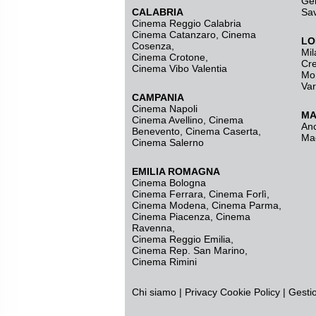
Ge
CALABRIA
Sa
Cinema Reggio Calabria
Cinema Catanzaro
,
Cinema
LO
Cosenza
,
Mil
Cinema Crotone
,
Cr
Cinema Vibo Valentia
Mo
Va
CAMPANIA
Cinema Napoli
MA
Cinema Avellino
,
Cinema
An
Benevento
,
Cinema Caserta
,
Ma
Cinema Salerno
EMILIA ROMAGNA
Cinema Bologna
Cinema Ferrara
,
Cinema Forlì
,
Cinema Modena
,
Cinema Parma
,
Cinema Piacenza
,
Cinema
Ravenna
,
Cinema Reggio Emilia
,
Cinema Rep. San Marino
,
Cinema Rimini
Chi siamo
|
Privacy
Cookie Policy
|
Gesti