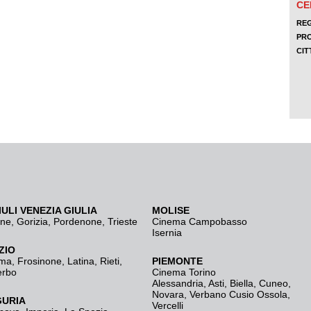
IULI VENEZIA GIULIA
MOLISE
ine
,
Gorizia
,
Pordenone
,
Trieste
Cinema Campobasso
Isernia
ZIO
ma
,
Frosinone
,
Latina
,
Rieti
,
PIEMONTE
erbo
Cinema Torino
Alessandria
,
Asti
,
Biella
,
Cuneo
,
Novara
,
Verbano Cusio Ossola
,
GURIA
Vercelli