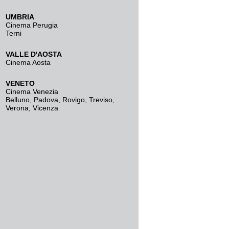
UMBRIA
Cinema Perugia
Terni
VALLE D'AOSTA
Cinema Aosta
VENETO
Cinema Venezia
Belluno
,
Padova
,
Rovigo
,
Treviso
,
Verona
,
Vicenza