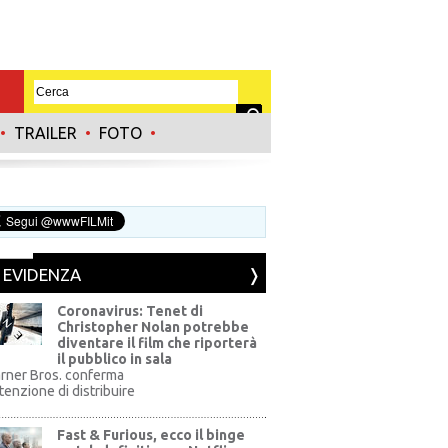
•
TRAILER
•
FOTO
•
N EVIDENZA
Coronavirus: Tenet di
Christopher Nolan potrebbe
diventare il film che riporterà
il pubblico in sala
rner Bros. conferma
ntenzione di distribuire
Fast & Furious, ecco il binge