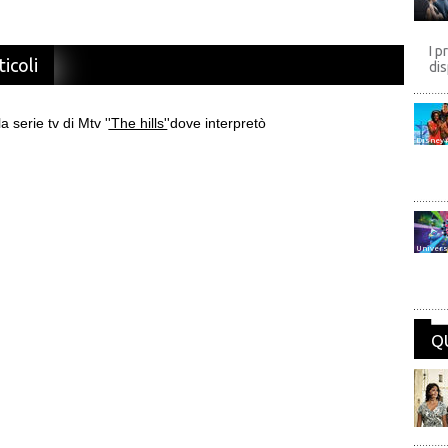
I p
ticoli
dis
a serie tv di Mtv '
'The hills'
'dove interpretò
Disney
Univers
Q