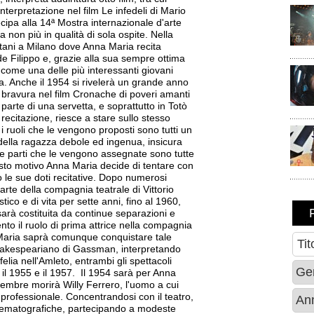
nterpretazione nel film Le infedeli di Mario
cipa alla 14ª Mostra internazionale d'arte
 non più in qualità di sola ospite. Nella
etani a Milano dove Anna Maria recita
 Filippo e, grazie alla sua sempre ottima
a come una delle più interessanti giovani
a. Anche il 1954 si rivelerà un grande anno
 bravura nel film Cronache di poveri amanti
 parte di una servetta, e soprattutto in Totò
recitazione, riesce a stare sullo stesso
 i ruoli che le vengono proposti sono tutti un
io della ragazza debole ed ingenua, insicura
 Le parti che le vengono assegnate sono tutte
esto motivo Anna Maria decide di tentare con
o le sue doti recitative. Dopo numerosi
 parte della compagnia teatrale di Vittorio
o e di vita per sette anni, fino al 1960,
arà costituita da continue separazioni e
to il ruolo di prima attrice nella compagnia
Maria saprà comunque conquistare tale
shakespeariano di Gassman, interpretando
ia nell'Amleto, entrambi gli spettacoli
il 1955 e il 1957. Il 1954 sarà per Anna
cembre morirà Willy Ferrero, l'uomo a cui
professionale. Concentrandosi con il teatro,
cinematografiche, partecipando a modeste