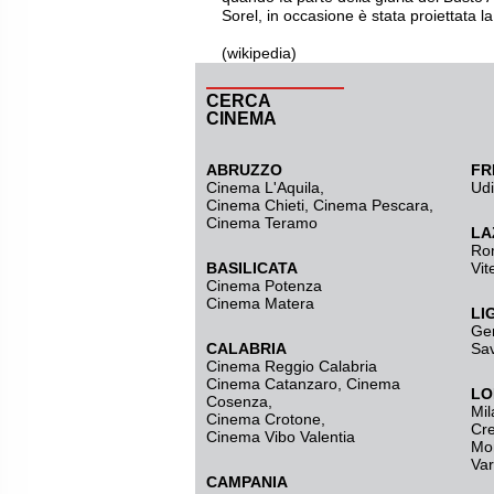
Sorel, in occasione è stata proiettata l
(wikipedia)
CERCA
CINEMA
ABRUZZO
FR
Cinema L'Aquila
,
Ud
Cinema Chieti, Cinema Pescara,
Cinema Teramo
LA
Ro
BASILICATA
Vit
Cinema Potenza
Cinema Matera
LI
Ge
CALABRIA
Sa
Cinema Reggio Calabria
Cinema Catanzaro
,
Cinema
LO
Cosenza
,
Mil
Cinema Crotone
,
Cr
Cinema Vibo Valentia
Mo
Va
CAMPANIA