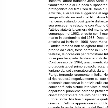
incontra l'attore francese Jean Sorel, 
fidanzeranno e di lì a poco si sposera
protagonista del film L'oro di Roma di C
amicizia, e lei stessa suggerisce al r
venga affidato un ruolo nel film. Anna M
francese, evitando così quelle distanze f
sua precedente relazione con Vittorio
l'attrice aiuterà la carriera del marito
comunque nel 1962, e recita con il ma
marito in condominio del 1963. Dopo es
artistica ad inizio del 1960, Anna Mari
L'attrice romana non spiegherà mai il ver
proprio da Sorel, forse perché in 15 an
teatrale, le occasioni per dimostrare tu
forse perché spinta dal desiderio di dedi
Controsesso del 1964, una dimenticab
protagonista del primo episodio accant
lontano dai set cinematografici, da tempo
Parigi, tornando raramente in Italia. N
si ripercuoterà negativamente sul suo 
decennio successivo le notizie sulla sua
concederà solo alcune interviste ai vari
apparizioni pubbliche saranno praticame
cinematografici era previsto per il 1985
Ettore Scola. Alla fine ci ripensò e quel
cinema. L'ultima apparizione in pubblic
quando fa parte della giuria del Busto 