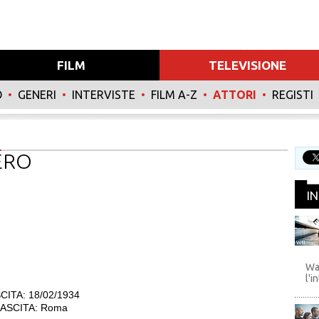
FILM
TELEVISIONE
O
•
GENERI
•
INTERVISTE
•
FILM A-Z
•
ATTORI
•
REGISTI
ERO
I
WB
Wa
l'i
CITA: 18/02/1934
ASCITA: Roma