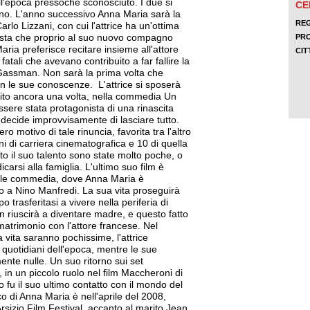
all'epoca pressoché sconosciuto. I due si
nno. L'anno successivo Anna Maria sarà la
arlo Lizzani, con cui l'attrice ha un'ottima
egista che proprio al suo nuovo compagno
aria preferisce recitare insieme all'attore
atali che avevano contribuito a far fallire la
 Gassman. Non sarà la prima volta che
 con le sue conoscenze. L'attrice si sposerà
rito ancora una volta, nella commedia Un
sere stata protagonista di una rinascita
a decide improvvisamente di lasciare tutto.
o motivo di tale rinuncia, favorita tra l'altro
ni di carriera cinematografica e 10 di quella
tto il suo talento sono state molto poche, o
carsi alla famiglia. L'ultimo suo film è
ile commedia, dove Anna Maria è
o a Nino Manfredi. La sua vita proseguirà
 trasferitasi a vivere nella periferia di
on riuscirà a diventare madre, e questo fatto
matrimonio con l'attore francese. Nel
 vita saranno pochissime, l'attrice
 quotidiani dell'epoca, mentre le sue
nte nulle. Un suo ritorno sui set
, in un piccolo ruolo nel film Maccheroni di
lo fu il suo ultimo contatto con il mondo del
o di Anna Maria è nell'aprile del 2008,
Arsizio Film Festival, accanto al marito Jean