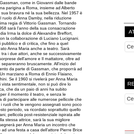
 di Gassman, come in Giovanni dalle bande
a parigina a Roma, insieme ad Alberto
a sua bravura né la sua bellezza. Nel 1957 è
l ruolo di Anna Damby, nella riduzione
prima regia di Vittorio Gassman. Tornando
 1958 sarà l'anno della sua consacrazione
dia Irma la dolce di Alexandre Breffort,
 la collaborazione di Luciano Lucignani.
pubblico e di critica, che fino a quel
ato Anna Maria anche a teatro. Sarà
o tra i due attori, anche se successivamente
orprese dell'amore e Il mattatore, oltre ad
si separeranno bruscamente. All'inizio del
amento da parte di Gassman, che proporrà ad
Un marziano a Roma di Ennio Flaiano,
chini. Se il 1960 si rivelerà per Anna Maria
 vista sentimentale, non si può dire lo
ca, che da un paio di anni ha subito
er il momento il teatro, e senza le
ta di partecipare alle numerose pellicole che
 i ruoli che le vengono assegnati sono poco
uesto periodo, va ricordato soprattutto quello
ani, pellicola post-resistenziale ispirata alle
la stessa attrice, sarà la sua migliore
 segnerà per Anna Maria un incontro che
 ad una festa a casa dell'attore Pierre Brice