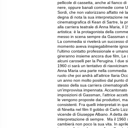
pellicole di cassetta, anche al fianco
nere, oppure banali commedie come Un
Sordi, che non valorizzano affatto né l
degna di nota la sua interpretazione ne
cinematografica di Kean di Sartre, la 
alla carriera teatrale di Anna Maria, il
artistica: è la protagonista della comme
messo in scena sempre da Gassman con
La commedia si rivelerà un successo di 
momento aveva inspiegabilmente ignor
l'ultimo contatto professionale e uman
gireranno insieme ancora due film, Le s
alcuni caroselli per la Perugina. I due 
1960 ci sarà un tentativo di riavvicin
Anna Maria una parte nella commedia 
ruolo che poi andrà all'attrice Ilaria Oc
un anno non molto positivo dal punto di
stesso della sua carriera cinematografi
un'improvvisa impennata. Accantonato p
imposizioni di Gassman, l'attrice accet
le vengono proposte dai produttori, ma
consistenti. Fra quelli interpretati in q
di Ninetta nel film Il gobbo di Carlo Lizz
vicende di Giuseppe Albano. A detta del
interpretazione di sempre. Ma il 1960
cambierà non poco la sua vita. In aprile