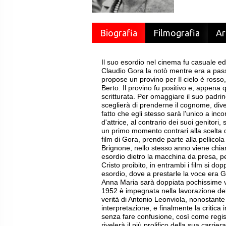
Biografia
Filmografia
Ar
Il suo esordio nel cinema fu casuale e
Claudio Gora la notò mentre era a pas
propose un provino per Il cielo è rosso
Berto. Il provino fu positivo e, appena 
scritturata. Per omaggiare il suo padrin
sceglierà di prenderne il cognome, div
fatto che egli stesso sarà l'unico a inc
d'attrice, al contrario dei suoi genitor
un primo momento contrari alla scelta de
film di Gora, prende parte alla pellicol
Brignone, nello stesso anno viene chiam
esordio dietro la macchina da presa, per
Cristo proibito, in entrambi i film si do
esordio, dove a prestarle la voce era
Anna Maria sarà doppiata pochissime vo
1952 è impegnata nella lavorazione del
verità di Antonio Leonviola, nonostante
interpretazione, e finalmente la critica 
senza fare confusione, così come registi
rivelerà il più prolifico della sua carriera