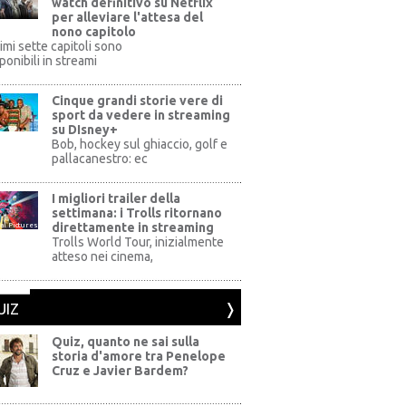
watch definitivo su Netflix
per alleviare l'attesa del
nono capitolo
rimi sette capitoli sono
ponibili in streami
Cinque grandi storie vere di
sport da vedere in streaming
su DIsney+
+
Bob, hockey sul ghiaccio, golf e
pallacanestro: ec
I migliori trailer della
settimana: i Trolls ritornano
direttamente in streaming
al Pictures
Trolls World Tour, inizialmente
atteso nei cinema,
UIZ
Quiz, quanto ne sai sulla
storia d'amore tra Penelope
Cruz e Javier Bardem?