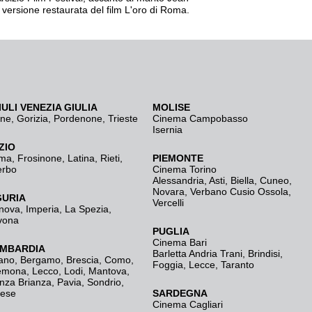
a versione restaurata del film L'oro di Roma.
IULI VENEZIA GIULIA
MOLISE
ine
,
Gorizia
,
Pordenone
,
Trieste
Cinema Campobasso
Isernia
ZIO
ma
,
Frosinone
,
Latina
,
Rieti
,
PIEMONTE
erbo
Cinema Torino
Alessandria
,
Asti
,
Biella
,
Cuneo
,
Novara
,
Verbano Cusio Ossola
,
GURIA
Vercelli
nova
,
Imperia
,
La Spezia
,
vona
PUGLIA
Cinema Bari
MBARDIA
Barletta Andria Trani
,
Brindisi
,
ano
,
Bergamo
,
Brescia, Como
,
Foggia
,
Lecce
,
Taranto
emona
,
Lecco
,
Lodi
,
Mantova
,
nza Brianza
,
Pavia
,
Sondrio
,
rese
SARDEGNA
Cinema Cagliari