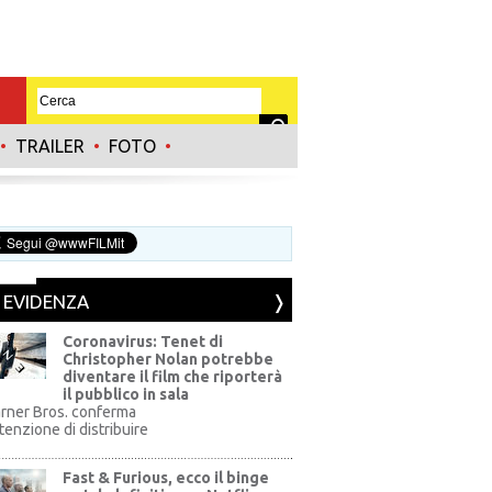
•
TRAILER
•
FOTO
•
N EVIDENZA
Coronavirus: Tenet di
Christopher Nolan potrebbe
diventare il film che riporterà
il pubblico in sala
rner Bros. conferma
ntenzione di distribuire
Fast & Furious, ecco il binge