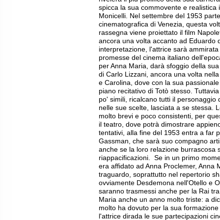
spicca la sua commovente e realistica i
Monicelli. Nel settembre del 1953 parte
cinematografica di Venezia, questa volta
rassegna viene proiettato il film Napol
ancora una volta accanto ad Eduardo de
interpretazione, l'attrice sarà ammirat
promesse del cinema italiano dell'epoc
per Anna Maria, darà sfoggio della sua
di Carlo Lizzani, ancora una volta nella
e Carolina, dove con la sua passionale 
piano recitativo di Totò stesso. Tuttavia
po' simili, ricalcano tutti il personagg
nelle sue scelte, lasciata a se stessa.
molto brevi e poco consistenti, per qu
il teatro, dove potrà dimostrare appien
tentativi, alla fine del 1953 entra a far
Gassman, che sarà suo compagno artistic
anche se la loro relazione burrascosa s
riappacificazioni. Se in un primo momen
era affidato ad Anna Proclemer, Anna 
traguardo, soprattutto nel repertorio 
ovviamente Desdemona nell'Otello e Ofel
saranno trasmessi anche per la Rai tra 
Maria anche un anno molto triste: a di
molto ha dovuto per la sua formazione 
l'attrice dirada le sue partecipazioni 