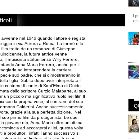
I p
ticoli
dis
d avvenne nel 1949 quando l'attore e regista
seggio in via Aurora a Roma. La fermò e le
Disney
, film tratto da un romanzo di Giuseppe
quindicenne, la futura attrice venne
o, il musicista statunitense Willy Ferrero,
entando Anna Maria Ferrero, anche per il
oraggiarla ad intraprendere la carriera
i, specie suo padre, che si dimostreranno in
Univers
lla figlia. Subito dopo aver interpretato il
a in costume Il conte di Sant'Elmo di Guido
ata dallo scrittore Curzio Malaparte, al suo
 un piccolo ma significativo ruolo nel film Il
ppia con la propria voce, al contrario del suo
Q
 Germana Calderini. Anche successivamente,
lte, grazie alla sua perfetta dizione. Nel
 suo primo film da protagonista, Le due
 la giovane età, Anna Maria offre un'ottima
incomincia ad accorgersi di lei, questa volta
 e produttori, infatti l'anno successivo si
, interpreta addirittura otto film, tra cui