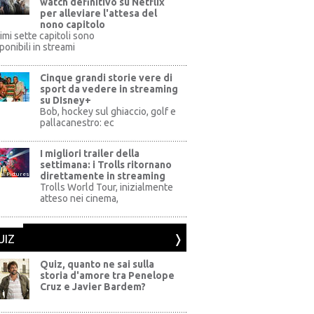
watch definitivo su Netflix
per alleviare l'attesa del
nono capitolo
rimi sette capitoli sono
ponibili in streami
Cinque grandi storie vere di
sport da vedere in streaming
su DIsney+
+
Bob, hockey sul ghiaccio, golf e
pallacanestro: ec
I migliori trailer della
settimana: i Trolls ritornano
direttamente in streaming
al Pictures
Trolls World Tour, inizialmente
atteso nei cinema,
UIZ
Quiz, quanto ne sai sulla
storia d'amore tra Penelope
Cruz e Javier Bardem?