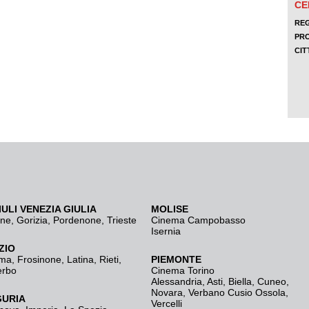
IULI VENEZIA GIULIA
MOLISE
ine
,
Gorizia
,
Pordenone
,
Trieste
Cinema Campobasso
Isernia
ZIO
ma
,
Frosinone
,
Latina
,
Rieti
,
PIEMONTE
erbo
Cinema Torino
Alessandria
,
Asti
,
Biella
,
Cuneo
,
Novara
,
Verbano Cusio Ossola
,
GURIA
Vercelli