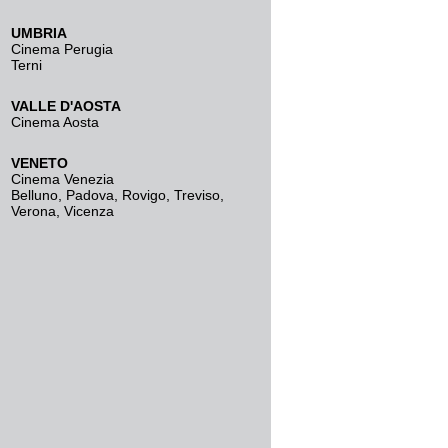
UMBRIA
Cinema Perugia
Terni
VALLE D'AOSTA
Cinema Aosta
VENETO
Cinema Venezia
Belluno
,
Padova
,
Rovigo
,
Treviso
,
Verona
,
Vicenza