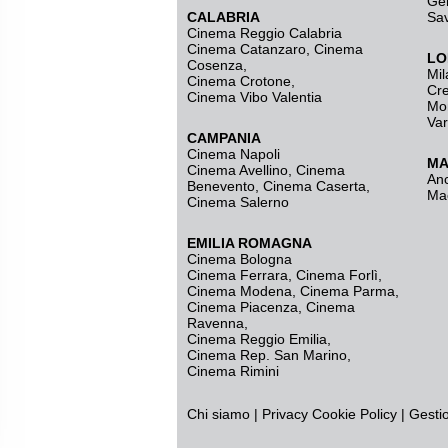
Ge
CALABRIA
Sa
Cinema Reggio Calabria
Cinema Catanzaro
,
Cinema
LO
Cosenza
,
Mil
Cinema Crotone
,
Cr
Cinema Vibo Valentia
Mo
Va
CAMPANIA
Cinema Napoli
MA
Cinema Avellino
,
Cinema
An
Benevento
,
Cinema Caserta
,
Ma
Cinema Salerno
EMILIA ROMAGNA
Cinema Bologna
Cinema Ferrara
,
Cinema Forlì
,
Cinema Modena
,
Cinema Parma
,
Cinema Piacenza
,
Cinema
Ravenna
,
Cinema Reggio Emilia
,
Cinema Rep. San Marino
,
Cinema Rimini
Chi siamo
|
Privacy
Cookie Policy
|
Gesti