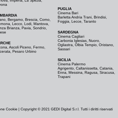
nova
,
Imperia
,
La Spezia
,
vona
PUGLIA
Cinema Bari
MBARDIA
Barletta Andria Trani
,
Brindisi
,
ano
,
Bergamo
,
Brescia, Como
,
Foggia
,
Lecce
,
Taranto
emona
,
Lecco
,
Lodi
,
Mantova
,
nza Brianza
,
Pavia
,
Sondrio
,
rese
SARDEGNA
Cinema Cagliari
Carbonia Iglesias
,
Nuoro
,
RCHE
Ogliastra
,
Olbia Tempio
,
Oristano
,
cona
,
Ascoli Piceno
,
Fermo
,
Sassari
cerata
,
Pesaro Urbino
SICILIA
Cinema Palermo
Agrigento
,
Caltanissetta
,
Catania
,
Enna
,
Messina
,
Ragusa
,
Siracusa
,
Trapani
one Cookie
| Copyright © 2021 GEDI Digital S.r.l. Tutti i diritti riservati