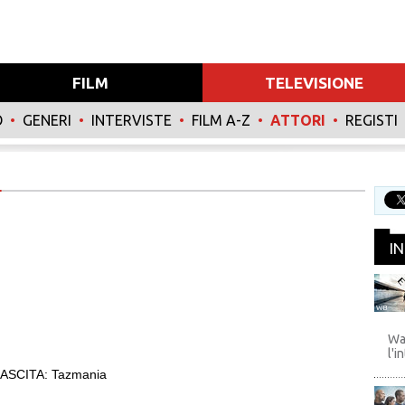
FILM
TELEVISIONE
O
•
GENERI
•
INTERVISTE
•
FILM A-Z
•
ATTORI
•
REGISTI
I
WB
Wa
l'i
ASCITA: Tazmania