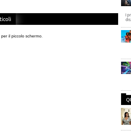
I p
ticoli
dis
 per il piccolo schermo.
Disney
Univers
Q