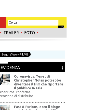
•
TRAILER
•
FOTO
•
N EVIDENZA
Coronavirus: Tenet di
Christopher Nolan potrebbe
diventare il film che riporterà
il pubblico in sala
rner Bros. conferma
ntenzione di distribuire
Fast & Furious, ecco il binge