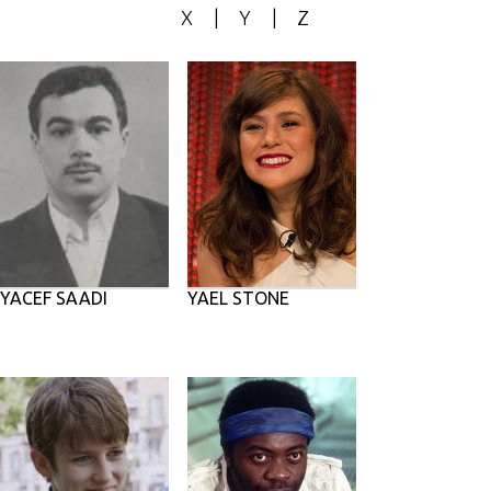
X
|
Y
|
Z
YACEF SAADI
YAEL STONE