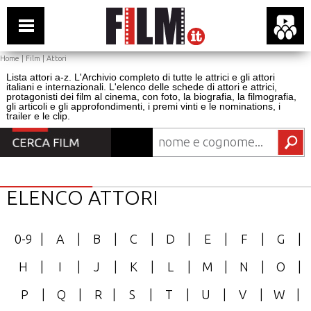
Home
|
Film
|
Attori
Lista attori a-z. L'Archivio completo di tutte le attrici e gli attori
italiani e internazionali. L'elenco delle schede di attori e attrici,
protagonisti dei film al cinema, con foto, la biografia, la filmografia,
gli articoli e gli approfondimenti, i premi vinti e le nominations, i
trailer e le clip.
ELENCO ATTORI
0-9
|
A
|
B
|
C
|
D
|
E
|
F
|
G
|
H
|
I
|
J
|
K
|
L
|
M
|
N
|
O
|
P
|
Q
|
R
|
S
|
T
|
U
|
V
|
W
|