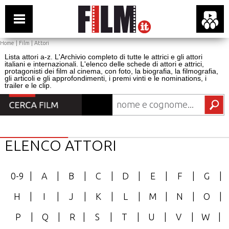
Home
|
Film
|
Attori
Lista attori a-z. L'Archivio completo di tutte le attrici e gli attori
italiani e internazionali. L'elenco delle schede di attori e attrici,
protagonisti dei film al cinema, con foto, la biografia, la filmografia,
gli articoli e gli approfondimenti, i premi vinti e le nominations, i
trailer e le clip.
ELENCO ATTORI
0-9
|
A
|
B
|
C
|
D
|
E
|
F
|
G
|
H
|
I
|
J
|
K
|
L
|
M
|
N
|
O
|
P
|
Q
|
R
|
S
|
T
|
U
|
V
|
W
|