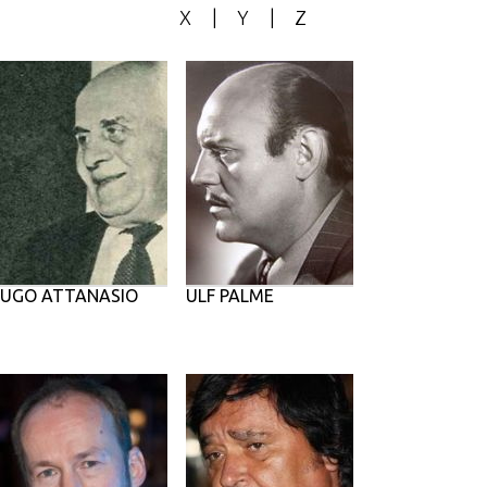
X
|
Y
|
Z
UGO ATTANASIO
ULF PALME