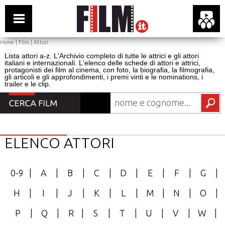
Home
|
Film
|
Attori
Lista attori a-z. L'Archivio completo di tutte le attrici e gli attori
italiani e internazionali. L'elenco delle schede di attori e attrici,
protagonisti dei film al cinema, con foto, la biografia, la filmografia,
gli articoli e gli approfondimenti, i premi vinti e le nominations, i
trailer e le clip.
ELENCO ATTORI
0-9
|
A
|
B
|
C
|
D
|
E
|
F
|
G
|
H
|
I
|
J
|
K
|
L
|
M
|
N
|
O
|
P
|
Q
|
R
|
S
|
T
|
U
|
V
|
W
|