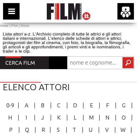
Home
|
Film
|
Attori
Lista attori a-z. L'Archivio completo di tutte le attrici e gli attori
italiani e internazionali. L'elenco delle schede di attori e attrici,
protagonisti dei film al cinema, con foto, la biografia, la filmografia,
gli articoli e gli approfondimenti, i premi vinti e le nominations, i
trailer e le clip.
ELENCO ATTORI
0-9
|
A
|
B
|
C
|
D
|
E
|
F
|
G
|
H
|
I
|
J
|
K
|
L
|
M
|
N
|
O
|
P
|
Q
|
R
|
S
|
T
|
U
|
V
|
W
|