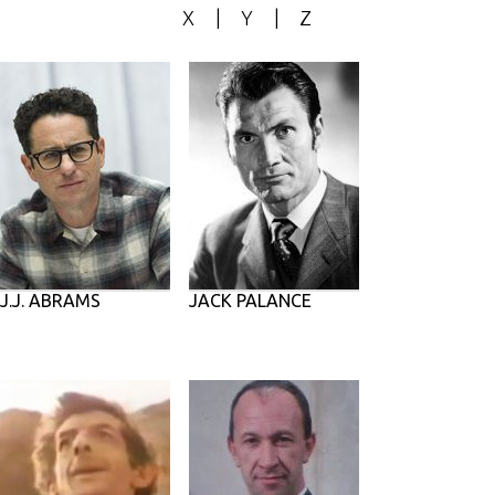
X
|
Y
|
Z
J.J. ABRAMS
JACK PALANCE