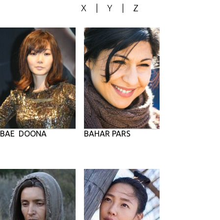
X
|
Y
|
Z
BAE DOONA
BAHAR PARS