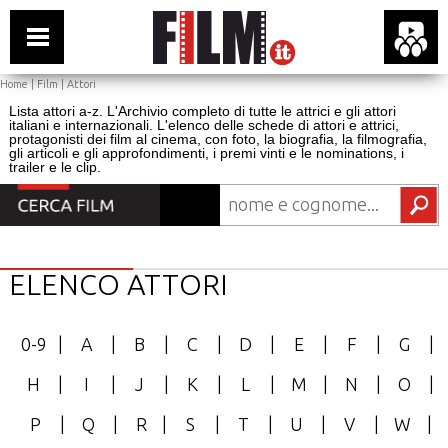
Home
|
Film
|
Attori
Lista attori a-z. L'Archivio completo di tutte le attrici e gli attori
italiani e internazionali. L'elenco delle schede di attori e attrici,
protagonisti dei film al cinema, con foto, la biografia, la filmografia,
gli articoli e gli approfondimenti, i premi vinti e le nominations, i
trailer e le clip.
ELENCO ATTORI
0-9
|
A
|
B
|
C
|
D
|
E
|
F
|
G
|
H
|
I
|
J
|
K
|
L
|
M
|
N
|
O
|
P
|
Q
|
R
|
S
|
T
|
U
|
V
|
W
|