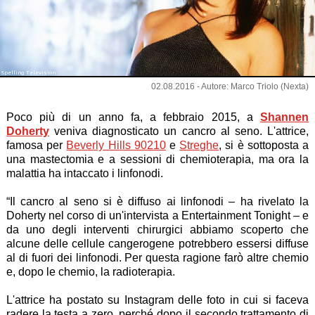
Spelling Television
02.08.2016 - Autore: Marco Triolo (Nexta)
Poco più di un anno fa, a febbraio 2015, a
Shannen
Doherty
veniva diagnosticato un cancro al seno. L'attrice,
famosa per
Beverly Hills 90210
e
Streghe
, si è sottoposta a
una mastectomia e a sessioni di chemioterapia, ma ora la
malattia ha intaccato i linfonodi.
“Il cancro al seno si è diffuso ai linfonodi – ha rivelato la
Doherty nel corso di un'intervista a Entertainment Tonight – e
da uno degli interventi chirurgici abbiamo scoperto che
alcune delle cellule cangerogene potrebbero essersi diffuse
al di fuori dei linfonodi. Per questa ragione farò altre chemio
e, dopo le chemio, la radioterapia.
L'attrice ha postato su Instagram delle foto in cui si faceva
radere la testa a zero, perché dopo il secondo trattamento di