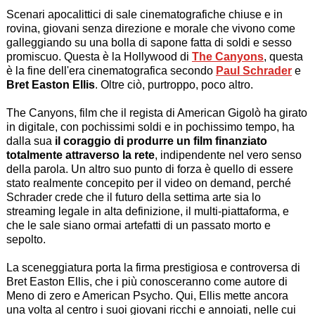
Scenari apocalittici di sale cinematografiche chiuse e in
rovina, giovani senza direzione e morale che vivono come
galleggiando su una bolla di sapone fatta di soldi e sesso
promiscuo. Questa è la Hollywood di
The Canyons
, questa
è la fine dell'era cinematografica secondo
Paul Schrader
e
Bret Easton Ellis
. Oltre ciò, purtroppo, poco altro.
The Canyons, film che il regista di American Gigolò ha girato
in digitale, con pochissimi soldi e in pochissimo tempo, ha
dalla sua
il coraggio di produrre un film finanziato
totalmente attraverso la rete
, indipendente nel vero senso
della parola. Un altro suo punto di forza è quello di essere
stato realmente concepito per il video on demand, perché
Schrader crede che il futuro della settima arte sia lo
streaming legale in alta definizione, il multi-piattaforma, e
che le sale siano ormai artefatti di un passato morto e
sepolto.
La sceneggiatura porta la firma prestigiosa e controversa di
Bret Easton Ellis, che i più conosceranno come autore di
Meno di zero e American Psycho. Qui, Ellis mette ancora
una volta al centro i suoi giovani ricchi e annoiati, nelle cui