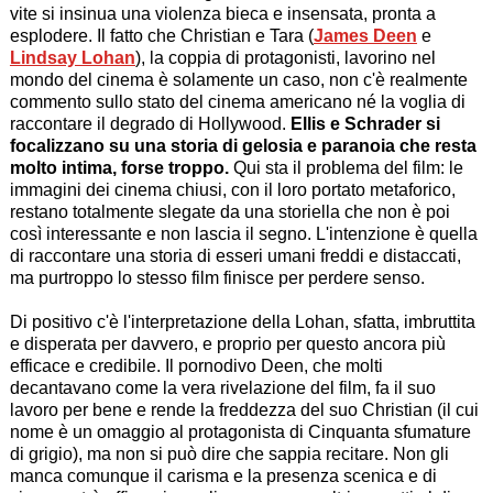
vite si insinua una violenza bieca e insensata, pronta a
esplodere. Il fatto che Christian e Tara (
James Deen
e
Lindsay Lohan
), la coppia di protagonisti, lavorino nel
mondo del cinema è solamente un caso, non c'è realmente
commento sullo stato del cinema americano né la voglia di
raccontare il degrado di Hollywood.
Ellis e Schrader si
focalizzano su una storia di gelosia e paranoia che resta
molto intima, forse troppo.
Qui sta il problema del film: le
immagini dei cinema chiusi, con il loro portato metaforico,
restano totalmente slegate da una storiella che non è poi
così interessante e non lascia il segno. L'intenzione è quella
di raccontare una storia di esseri umani freddi e distaccati,
ma purtroppo lo stesso film finisce per perdere senso.
Di positivo c'è l'interpretazione della Lohan, sfatta, imbruttita
e disperata per davvero, e proprio per questo ancora più
efficace e credibile. Il pornodivo Deen, che molti
decantavano come la vera rivelazione del film, fa il suo
lavoro per bene e rende la freddezza del suo Christian (il cui
nome è un omaggio al protagonista di Cinquanta sfumature
di grigio), ma non si può dire che sappia recitare. Non gli
manca comunque il carisma e la presenza scenica e di