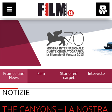
Frames and
Film
Star e red
Interviste
News
carpet
NOTIZIE
THE CANYONS – LA NOSTRA