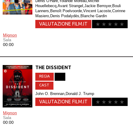
Denis O'Hare,Yolande Moreau,Michel
Houellebecq,Avant Strangel,Jackie Berroyer,Bouli
Lanners,Benoît Poelvoorde,Vincent Lacoste,Corinne
Masiero,Denis Podalydès,Blanche Gardin
VALUTAZIONE FILM.IT
Mignon
Sala
00:00
THE DISSIDENT
REGIA
CAST
John O. Brennan,Donald J. Trump
VALUTAZIONE FILM.IT
Mignon
Sala
00:00