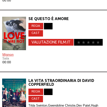
00:00
SE QUESTO È AMORE
REGIA
CAST
VALUTAZIONE FILM.IT
Mignon
Sala
00:00
LA VITA STRAORDINARIA DI DAVID
COPPERFIELD
REGIA
CAST
Tilda Swinton,Gwendoline Christie,Dev Patel,Hugh