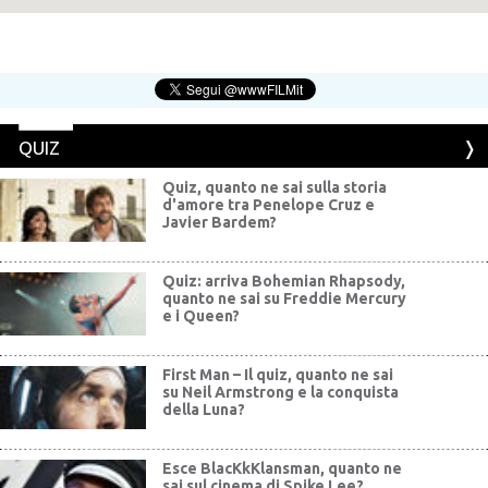
QUIZ
Quiz, quanto ne sai sulla storia
d'amore tra Penelope Cruz e
Javier Bardem?
Quiz: arriva Bohemian Rhapsody,
quanto ne sai su Freddie Mercury
e i Queen?
First Man – Il quiz, quanto ne sai
su Neil Armstrong e la conquista
della Luna?
Esce BlacKkKlansman, quanto ne
sai sul cinema di Spike Lee?