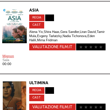
ASIA
REGIA
CAST
Alena Yiv,Shira Haas,Gera Sandler,Liran David,Tamir
Mula,Evgeny Tarlatzky,Nadia Tichonova,Eden
Halili,Mirna Fridman
VALUTAZIONE FILM.IT
Mignon
Sala
00:00
ULTIMINA
REGIA
CAST
VALUTAZIONE FILM.IT