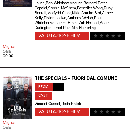
Laurie,Ben Whishaw,Aneurin Barnard,Peter
Capaldi,Sophie McShera,Benedict Wong,Ruby
Bentall,Morfydd Clark,Nikki Amuka-Bird,Aimee
Kelly,Divian Ladwa,Anthony Welsh,Paul
Whitehouse,James Eeles,Zak Holland,Adam
Darlington,Israel Ruiz,Mia Hemerling
VALUTAZIONE FILM.IT
Mignon
Sala
00:00
THE SPECIALS - FUORI DAL COMUNE
REGIA
CAST
Vincent Cassel,Reda Kateb
VALUTAZIONE FILM.IT
Mignon
Sala