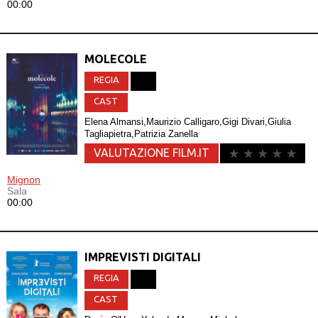
00:00
MOLECOLE
REGIA
CAST
Elena Almansi,Maurizio Calligaro,Gigi Divari,Giulia
Tagliapietra,Patrizia Zanella
VALUTAZIONE FILM.IT
Mignon
Sala
00:00
IMPREVISTI DIGITALI
REGIA
CAST