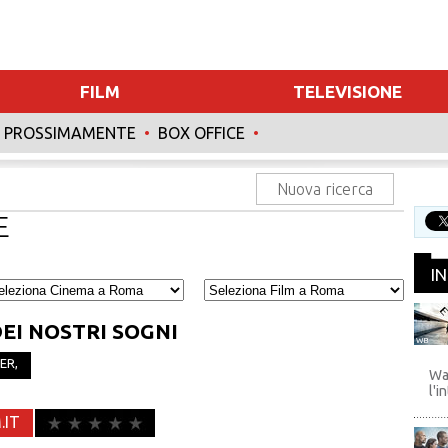
FILM
TELEVISIONE
PROSSIMAMENTE
•
BOX OFFICE
•
Nuova ricerca
E
I
EI NOSTRI SOGNI
WB
ER
,
Wa
l'i
.IT