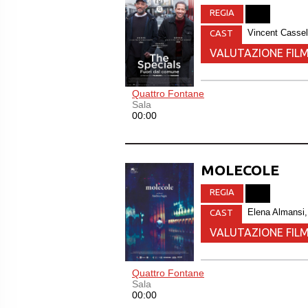
REGIA
Vincent Casse
CAST
VALUTAZIONE FILM
Quattro Fontane
Sala
00:00
MOLECOLE
REGIA
Elena Almansi,M
CAST
VALUTAZIONE FILM
Quattro Fontane
Sala
00:00