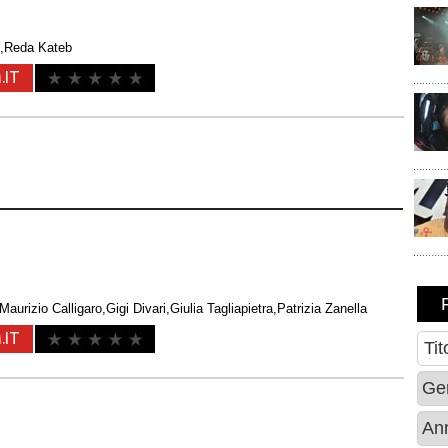
l,Reda Kateb
.IT
aurizio Calligaro,Gigi Divari,Giulia Tagliapietra,Patrizia Zanella
.IT