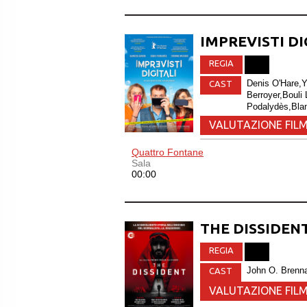
IMPREVISTI DI
REGIA
Denis O'Hare,Y
CAST
Berroyer,Bouli
Podalydès,Bla
VALUTAZIONE FILM
Quattro Fontane
Sala
00:00
THE DISSIDEN
REGIA
John O. Brenn
CAST
VALUTAZIONE FILM