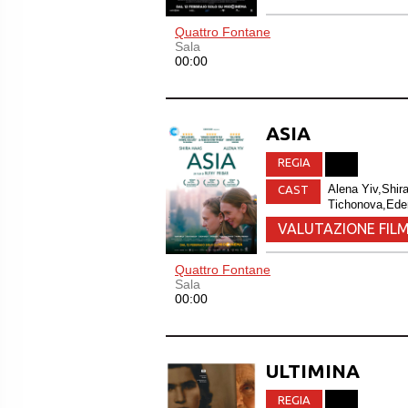
Quattro Fontane
Sala
00:00
ASIA
REGIA
Alena Yiv,Shir
CAST
Tichonova,Eden
VALUTAZIONE FILM
Quattro Fontane
Sala
00:00
ULTIMINA
REGIA