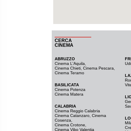
CERCA
CINEMA
ABRUZZO
FR
Cinema L'Aquila
,
Ud
Cinema Chieti, Cinema Pescara,
Cinema Teramo
LA
Ro
BASILICATA
Vit
Cinema Potenza
Cinema Matera
LI
Ge
CALABRIA
Sa
Cinema Reggio Calabria
Cinema Catanzaro
,
Cinema
LO
Cosenza
,
Mil
Cinema Crotone
,
Cr
Cinema Vibo Valentia