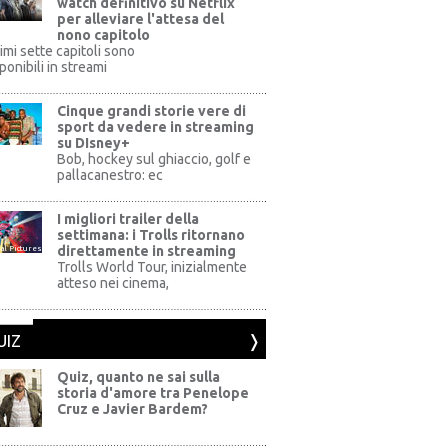
watch definitivo su Netflix
per alleviare l'attesa del
nono capitolo
rimi sette capitoli sono
ponibili in streami
Cinque grandi storie vere di
sport da vedere in streaming
su DIsney+
+
Bob, hockey sul ghiaccio, golf e
pallacanestro: ec
I migliori trailer della
settimana: i Trolls ritornano
direttamente in streaming
al Pictures
Trolls World Tour, inizialmente
atteso nei cinema,
UIZ
Quiz, quanto ne sai sulla
storia d'amore tra Penelope
Cruz e Javier Bardem?