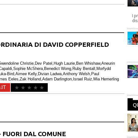
I p
dis
ORDINARIA DI DAVID COPPERFIELD
Disney
Gwendoline Christie,Dev Patel,Hugh Laurie,Ben Whishaw,Aneurin
 Capaldi,Sophie McShera,Benedict Wong,Ruby Bentall,Morfydd
uka-Bird,Aimee Kelly,Divian Ladwa,Anthony Welsh,Paul
Univers
es Eeles,Zak Holland,Adam Darlington,Israel Ruiz,Mia Hemerling
.IT
Q
- FUORI DAL COMUNE