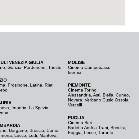
IULI VENEZIA GIULIA
MOLISE
ine
,
Gorizia
,
Pordenone
,
Trieste
Cinema Campobasso
Isernia
ZIO
ma
,
Frosinone
,
Latina
,
Rieti
,
PIEMONTE
erbo
Cinema Torino
Alessandria
,
Asti
,
Biella
,
Cuneo
,
Novara
,
Verbano Cusio Ossola
,
GURIA
Vercelli
nova
,
Imperia
,
La Spezia
,
vona
PUGLIA
Cinema Bari
MBARDIA
Barletta Andria Trani
,
Brindisi
,
ano
,
Bergamo
,
Brescia, Como
,
Foggia
,
Lecce
,
Taranto
emona
,
Lecco
,
Lodi
,
Mantova
,