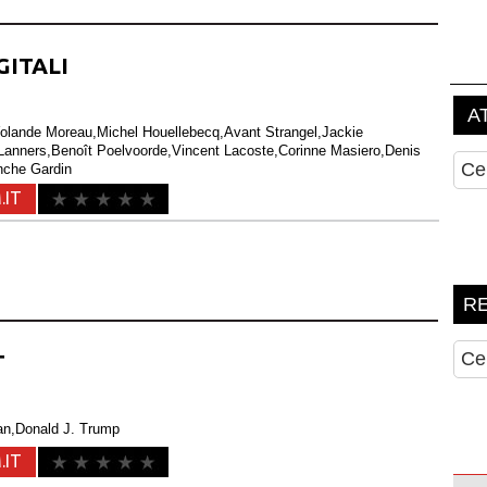
GITALI
olande Moreau,Michel Houellebecq,Avant Strangel,Jackie
 Lanners,Benoît Poelvoorde,Vincent Lacoste,Corinne Masiero,Denis
nche Gardin
.IT
T
an,Donald J. Trump
.IT