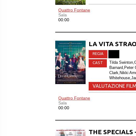
Quattro Fontane
Sala
00:00
LA VITA STRA
REGIA
Tilda Swinton,
CAST
Barnard,Peter
Clark,Nikki Am
Whitehouse,Jam
VALUTAZIONE FILM
Quattro Fontane
Sala
00:00
THE SPECIALS 