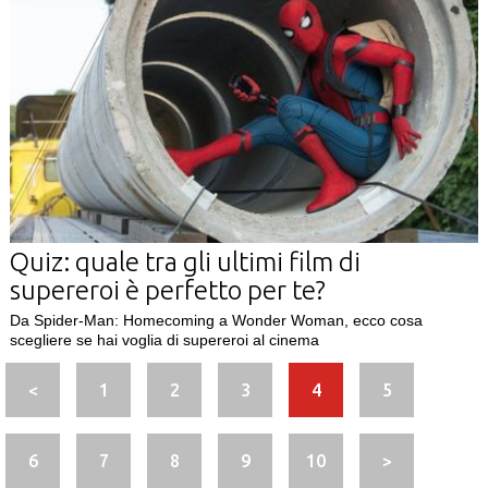
Quiz: quale tra gli ultimi film di
supereroi è perfetto per te?
Da Spider-Man: Homecoming a Wonder Woman, ecco cosa
scegliere se hai voglia di supereroi al cinema
<
1
2
3
4
5
6
7
8
9
10
>