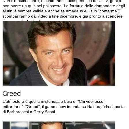
Non c'è nulla di fare, è scritto nel codice genetico della TV: guai a
non avere un quiz nel palinsesto. La formula delle domande e degli
aiutini è sempre valida e anche se Amadeus e il suo "conferma?"
scompariranno dal video a fine dicembre, è già pronto a scendere
in campo Carlo Conti.
Greed
L'atmosfera è quella misteriosa e buia di "Chi vuol esser
miliardario". "Greed", il game show in onda su Raidue, è la risposta
di Barbareschi a Gerry Scotti.