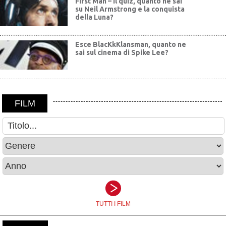
First Man – Il quiz, quanto ne sai
su Neil Armstrong e la conquista
della Luna?
Esce BlacKkKlansman, quanto ne
sai sul cinema di Spike Lee?