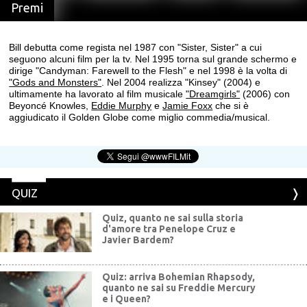
Premi
Bill debutta come regista nel 1987 con "Sister, Sister" a cui
seguono alcuni film per la tv. Nel 1995 torna sul grande schermo e
dirige "Candyman: Farewell to the Flesh" e nel 1998 è la volta di
"Gods and Monsters"
. Nel 2004 realizza "Kinsey" (2004) e
ultimamente ha lavorato al film musicale
"Dreamgirls"
(2006) con
Beyoncé Knowles,
Eddie Murphy
e
Jamie Foxx
che si è
aggiudicato il Golden Globe come miglio commedia/musical.
QUIZ
Quiz, quanto ne sai sulla storia
d'amore tra Penelope Cruz e
Javier Bardem?
Quiz: arriva Bohemian Rhapsody,
quanto ne sai su Freddie Mercury
e i Queen?